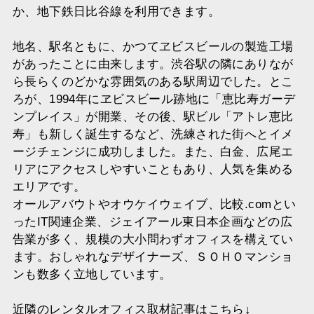
か、地下鉄日比谷線を利用できます。
地名、駅名ともに、かつてヱビスビールの製造工場
があったことに由来します。渋谷駅の隣にありなが
ら長らくのどかな雰囲気のある駅周辺でした。とこ
ろが、1994年にヱビスビール跡地に「恵比寿ガーデ
ンプレイス」が開業、その後、駅ビル「アトレ恵比
寿」も新しく誕生するなど、洗練された街へとイメ
ージチェンジに成功しました。また、白金、広尾エ
リアにアクセスしやすいこともあり、人気を集める
エリアです。
オールアバウトやオウケイウェイブ、比較.comとい
ったIT関連企業、ジェイアール東日本企画などの広
告業が多く、規模の大小問わずオフィスを構えてい
ます。おしゃれなデザイナーズ、ＳＯＨＯマンショ
ンも数多く立地しています。
近隣のレンタルオフィス取材記事はこちら↓