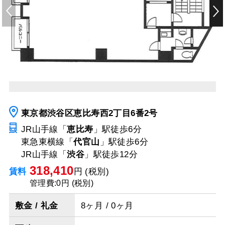
東京都渋谷区恵比寿西2丁目6番2号
JR山手線「
恵比寿
」駅
徒歩6分
東急東横線「
代官山
」駅
徒歩6分
JR山手線「
渋谷
」駅
徒歩12分
318,410
賃料
円 (税別)
管理費:0円 (税別)
敷金 / 礼金
8ヶ月 / 0ヶ月