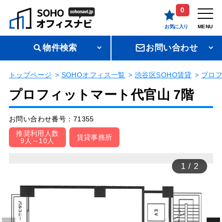
0
お気に入り
MENU
物件検索
お問い合わせ
トップページ
SOHOオフィス一覧
渋谷区SOHO賃貸
プロ
プロフィットマート代官山 7階
お問い合わせ番号：71355
推奨利用人数
賃貸事務所
9人～10人
1
/
2