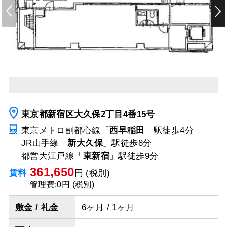
東京都新宿区大久保2丁目4番15号
東京メトロ副都心線「
西早稲田
」駅
徒歩4分
JR山手線「
新大久保
」駅
徒歩8分
都営大江戸線「
東新宿
」駅
徒歩9分
361,650
賃料
円 (税別)
管理費:0円 (税別)
敷金 / 礼金
6ヶ月 / 1ヶ月