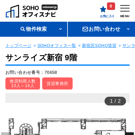
0
お気に入り
MENU
物件検索
お問い合わせ
トップページ
SOHOオフィス一覧
新宿区SOHO賃貸
サン
サンライズ新宿 9階
お問い合わせ番号：70658
推奨利用人数
賃貸事務所
13人～14人
1
/
2