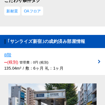
こだわり条件タグ
新耐震
OAフロア
｢サンライズ新宿｣の成約済み部屋情報
8階
--
(税別)
管理費：0円 (税別)
135.04m² / 敷：6ヶ月 礼：1ヶ月