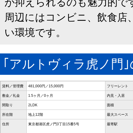
が抑えられるのも魅力的で
周辺にはコンビニ、飲食店
い環境です。
｢アルトヴィラ虎ノ門
賃料／管理費
481,000円／15,000円
フリーレント
敷金／礼金
1.5ヶ月／0ヶ月
内見・入居
間取り
2LDK
面積
所在階
地上12階
最大スペース
住所
東京都港区虎ノ門3丁目15番5号
最寄駅