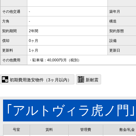
その他交通
-
築年月
方角
-
構造
契約期間
2年間
契約形態
償却
0ヶ月
設備
更新料
1ヶ月
更新日
その他費用
・駐車場：40,000円/月（税別）
初期費用激安物件（3ヶ月以内）
新耐震
｢アルトヴィラ虎ノ門
号室
賃料
管理費
敷金/礼金