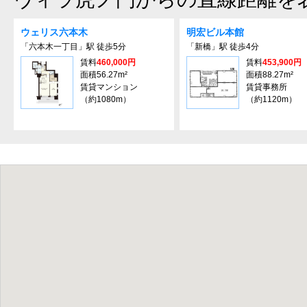
ウェリス六本⽊
明宏ビル本館
「六本木一丁目」駅 徒歩5分
「新橋」駅 徒歩4分
賃料
460,000円
賃料
453,900円
面積56.27m²
面積88.27m²
賃貸マンション
賃貸事務所
（約1080m）
（約1120m）