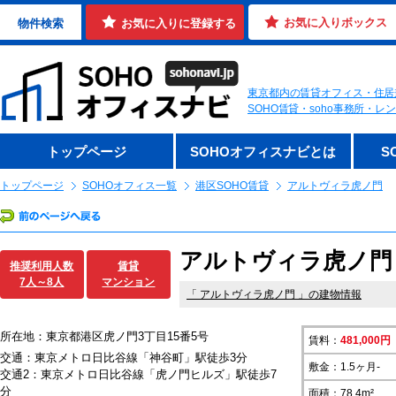
お気に入りボックス
物件検索
お気に入りに登録する
東京都内の賃貸オフィス・住居
SOHO賃貸・soho事務所・
トップページ
SOHOオフィスナビとは
S
トップページ
SOHOオフィス一覧
港区SOHO賃貸
アルトヴィラ虎ノ門
アルトヴィラ虎ノ門 1
推奨利用人数
賃貸
7人～8人
マンション
「
アルトヴィラ虎ノ門
」の建物情報
所在地：東京都港区虎ノ門3丁目15番5号
賃料：
481,000円
交通：東京メトロ日比谷線「神谷町」駅徒歩3分
敷金：1.5ヶ月-
交通2：東京メトロ日比谷線「虎ノ門ヒルズ」駅徒歩7
分
面積：78.4m²