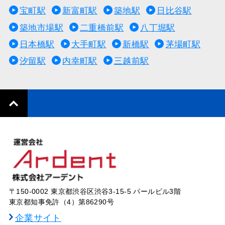
宝町駅
新富町駅
築地駅
日比谷駅
築地市場駅
二重橋前駅
八丁堀駅
日本橋駅
大手町駅
新橋駅
茅場町駅
汐留駅
内幸町駅
三越前駅
〒150-0002 東京都渋谷区渋谷3-15-5 パールビル3階
東京都知事免許（4）第86290号
企業サイト