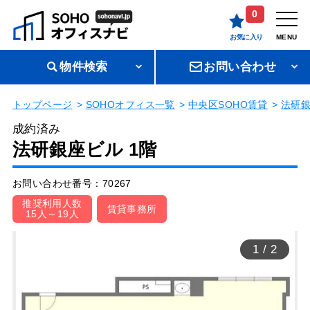
0
お気に入り
MENU
物件検索
お問い合わせ
トップページ
SOHOオフィス一覧
中央区SOHO賃貸
法研
成約済み
法研銀座ビル 1階
お問い合わせ番号：70267
推奨利用人数
賃貸事務所
15人～19人
1
/
2