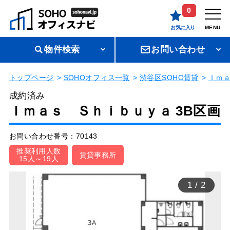
0
お気に入り
MENU
物件検索
お問い合わせ
トップページ
SOHOオフィス一覧
渋谷区SOHO賃貸
Ｉｍ
成約済み
Ｉｍａｓ Ｓｈｉｂｕｙａ 3B区画
お問い合わせ番号：70143
推奨利用人数
賃貸事務所
15人～19人
1
/
2