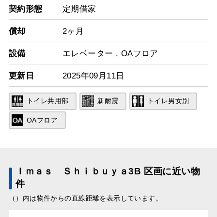
契約形態
定期借家
償却
2ヶ月
設備
エレベーター
,
OAフロア
更新日
2025年09月11日
トイレ共用部
新耐震
トイレ男女別
OAフロア
Ｉｍａｓ Ｓｈｉｂｕｙａ3B 区画に近い物
件
（）内は物件からの直線距離を表示しています。