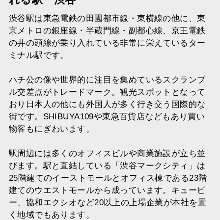
れる駅 渋谷
渋谷駅は東急電鉄の田園都市線・東横線の他に、東
京メトロの銀座線・半蔵門線・副都心線、京王電鉄
の井の頭線が乗り入れている非常に栄えているター
ミナル駅です。
ハチ公の像や世界的に注目を集めているスクランブ
ル交差点がトレードマーク。観光スポットとなって
おり日本人の他にも外国人が多く行き交う国際的な
街です。SHIBUYA109や東急百貨店などもあり買い
物客もにぎわいます。
駅周辺には多くのオフィスビルや商業施設が立ち並
びます。駅と直結している「渋谷マークシティ」は
25階建てのイーストモールとオフィス棟である23階
建てのウエストモールから成っています。キューピ
ー、協和エクシオなど20以上の上場企業が本社を置
く地域でもあります。