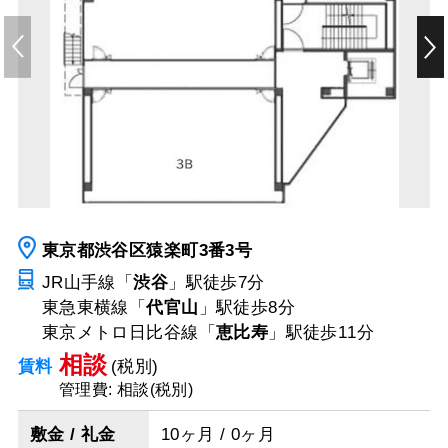
東京都渋谷区猿楽町3番3号
JR山手線「
渋谷
」駅
徒歩7分
東急東横線「
代官山
」駅
徒歩8分
東京メトロ日比谷線「
恵比寿
」駅
徒歩11分
相談
賃料
(税別)
管理費: 相談(税別)
敷金 / 礼金
10ヶ月 / 0ヶ月