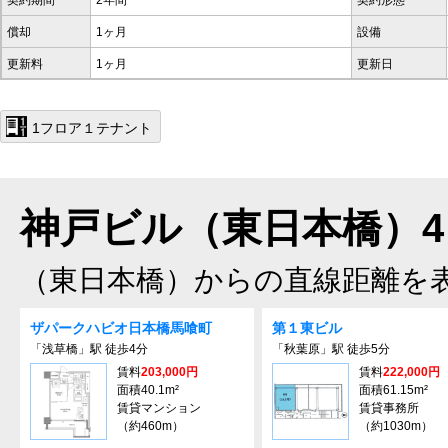
契約期間
2年間
契約形態
償却
1ヶ月
設備
更新料
1ヶ月
更新日
1フロア１テナント
神戸ビル（東日本橋）4
（東日本橋）からの直線距離を
ザパークハビオ日本橋馬喰町
第１東ビル
「浅草橋」駅 徒歩4分
「秋葉原」駅 徒歩5分
賃料
203,000円
賃料
222,000円
面積40.1m²
面積61.15m²
賃貸マンション
賃貸事務所
（約460m）
（約1030m）