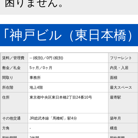
困りません。
｢神戸ビル（東日本橋
賃料／管理費
-- (税別)／0円 (税別)
フリーレント
敷金／礼金
5ヶ月／0ヶ月
内見・入居
間取り
事務所
面積
所在階
地上4階
最大スペース
住所
東京都中央区東日本橋2丁目24番10号
最寄駅
その他交通
JR総武本線「馬喰町」駅4分
築年月
方角
-
構造