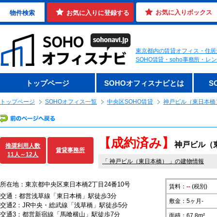
お気に入りボックス
物件検索
お気に入りに登録する
東京都内の賃貸オフィス・住居
SOHO賃貸・soho事務所・
トップページ
SOHOオフィスナビとは
S
トップページ
SOHOオフィス一覧
中央区SOHO賃貸
神戸ビル（東日本橋
【成約済み】
神戸ビル（東
推奨利用人数
賃貸事務所
11人～12人
「
神戸ビル（東日本橋）
」の建物情報
所在地：東京都中央区東日本橋2丁目24番10号
賃料：
--
(税別)
交通：都営浅草線「東日本橋」駅徒歩3分
敷金：5ヶ月-
交通2：JR中央・総武線「浅草橋」駅徒歩5分
交通3：都営新宿線「馬喰横山」駅徒歩7分
面積：67.8m²