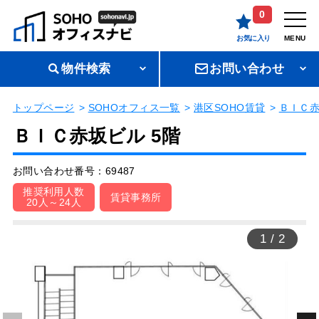
0
お気に入り
MENU
物件検索
お問い合わせ
トップページ
SOHOオフィス一覧
港区SOHO賃貸
ＢＩＣ
ＢＩＣ赤坂ビル 5階
お問い合わせ番号：69487
推奨利用人数
賃貸事務所
20人～24人
1
/
2