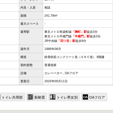
内見・入居
相談
面積
241.79m²
最大スペース
-
最寄駅
東京メトロ有楽町線
「麹町」駅
徒歩3分
東京メトロ半蔵門線
「半蔵門」駅
徒歩3分
JR中央線
「四ツ谷」駅
徒歩9分
築年月
1986年08月
構造
鉄骨鉄筋コンクリート造（ＳＲＣ造） 8階建
契約形態
普通借家
設備
エレベーター
,
OAフロア
更新日
2025年09月11日
トイレ共用部
新耐震
トイレ男女別
OAフロア