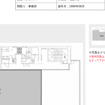
間取り：事務所
築年月：1986年08月
※写真をク
※室内写真は
なさって下さ