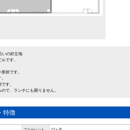
沿いの好立地
ビルです。
い形状です。
す。
別です。
るので、ランチにも困りません。
・特徴
フリーレント
12ヶ月