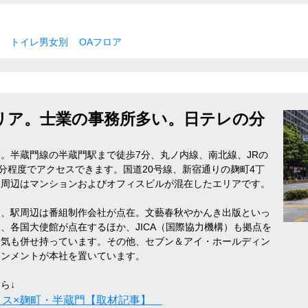
トイレ男女別
OAフロア
リア。士業の事務所多い。日テレの分
。半蔵門線の半蔵門駅まで徒歩7分、丸ノ内線、南北線、JRの
0分程度でアクセスできます。国道20号線、新宿通りの麹町4丁
駅周辺はマンションおよびオフィスビルが混在したエリアです。
り、駅周辺は番組制作会社が点在。文藝春秋やかんき出版といっ
、各国大使館が点在するほか、JICA（国際協力機構）も拠点を
囲気も併せ持っています。その他、セブン＆アイ・ホールディン
インメントが本社を置いています。
ら↓
ィス×麹町・半蔵門【取材記事】