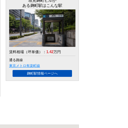
垣見麹町ビル
が
ある麹町駅はこんな駅
賃料相場（坪単価）：
1.42
万円
通る路線
東京メトロ有楽町線
麹町駅情報ページへ