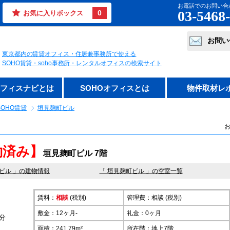
お電話でのお問い合
03-5468
0
お気に入りボックス
お問い
東京都内の賃貸オフィス・住居兼事務所で使える
SOHO賃貸・soho事務所・レンタルオフィスの検索サイト
オフィスナビとは
SOHOオフィスとは
物件取材レ
OHO賃貸
垣見麹町ビル
お
約済み】
垣見麹町ビル 7階
ビル
」の建物情報
「 垣見麹町ビル 」の空室一覧
賃料：
相談
(税別)
管理費：相談 (税別)
敷金：12ヶ月-
礼金：0ヶ月
分
面積：241.79m²
所在階：
地上7階