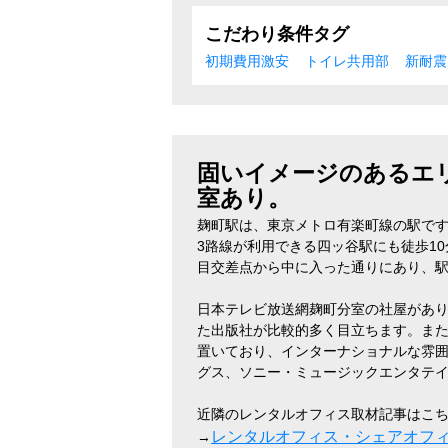
こだわり条件タグ
初期費用激安
トイレ共用部
新耐震
固いイメージのあるエ
室あり。
麹町駅は、東京メトロ有楽町線の駅です
3路線が利用できる四ッ谷駅にも徒歩1
目交差点から中に入った通りにあり、
日本テレビ放送網麹町分室の社屋があ
た出版社が比較的多く目立ちます。また
置いており、インターナショナルな雰
グス、ソニー・ミュージックエンタテ
近隣のレンタルオフィス取材記事はこち
レンタルオフィス・シェアオフ
→