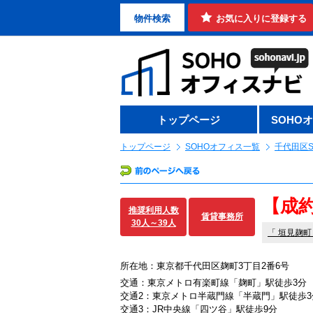
物件検索
お気に入りに登録する
トップページ
SOHO
トップページ
SOHOオフィス一覧
千代田区S
【成
推奨利用人数
賃貸事務所
30人～39人
「
垣見麹町
所在地：東京都千代田区麹町3丁目2番6号
交通：東京メトロ有楽町線「麹町」駅徒歩3分
交通2：東京メトロ半蔵門線「半蔵門」駅徒歩3
交通3：JR中央線「四ツ谷」駅徒歩9分