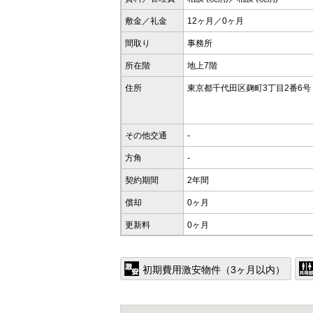
敷金／礼金
12ヶ月／0ヶ月
間取り
事務所
所在階
地上7階
住所
東京都千代田区麹町3丁目2番6号
その他交通
-
方角
-
契約期間
2年間
償却
0ヶ月
更新料
0ヶ月
初期費用激安物件（3ヶ月以内）