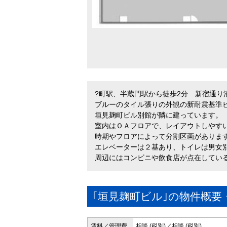
?町駅、半蔵門駅から徒歩2分 新宿通り
ブルーのタイル張りの外観の新耐震基準
垣見麹町ビル別館が隣に建っています。
室内はＯＡフロアで、レイアウトしやす
時期やフロアによって分割区画がありま
エレベーターは２基あり、トイレは男女
周辺にはコンビニや飲食店が点在してい
｢垣見麹町ビル｣の物件概要
賃料／管理費
相談 (税別)／相談 (税別)