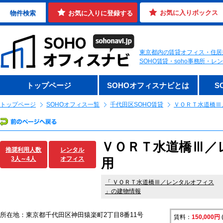
お気に入りボックス
物件検索
お気に入りに登録する
東京都内の賃貸オフィス・住居
SOHO賃貸・soho事務所・
トップページ
SOHOオフィスナビとは
S
トップページ
SOHOオフィス一覧
千代田区SOHO賃貸
ＶＯＲＴ水道橋Ⅲ
ＶＯＲＴ水道橋Ⅲ／
推奨利用人数
レンタル
3人～4人
オフィス
用
「
ＶＯＲＴ水道橋Ⅲ／レンタルオフィス
」の建物情報
所在地：東京都千代田区神田猿楽町2丁目8番11号
賃料：
150,000円