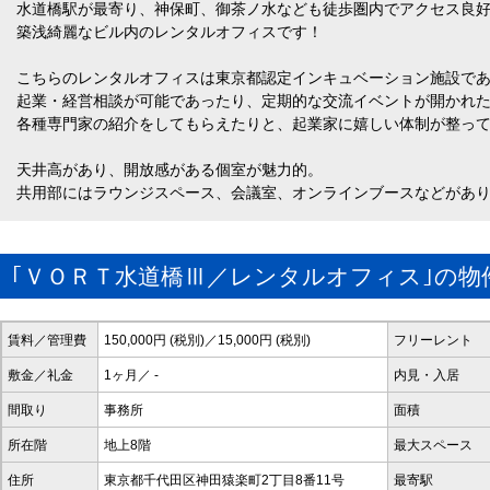
水道橋駅が最寄り、神保町、御茶ノ水なども徒歩圏内でアクセス良
築浅綺麗なビル内のレンタルオフィスです！
こちらのレンタルオフィスは東京都認定インキュベーション施設で
起業・経営相談が可能であったり、定期的な交流イベントが開かれ
各種専門家の紹介をしてもらえたりと、起業家に嬉しい体制が整っ
天井高があり、開放感がある個室が魅力的。
共用部にはラウンジスペース、会議室、オンラインブースなどがあ
｢ＶＯＲＴ水道橋Ⅲ／レンタルオフィス｣の物
賃料／管理費
150,000円 (税別)／15,000円 (税別)
フリーレント
敷金／礼金
1ヶ月／ -
内見・入居
間取り
事務所
面積
所在階
地上8階
最大スペース
住所
東京都千代田区神田猿楽町2丁目8番11号
最寄駅