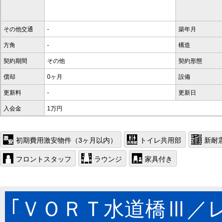
その他交通
-
築年月
方角
-
構造
契約期間
その他
契約形態
償却
0ヶ月
設備
更新料
-
更新日
入会金
1万円
初期費用激安物件（3ヶ月以内）
トイレ共用部
新耐
フロントスタッフ
ラウンジ
家具付き
｢ＶＯＲＴ水道橋Ⅲ／