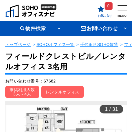
0
お気に入り
MENU
物件検索
お問い合わせ
トップページ
SOHOオフィス一覧
千代田区SOHO賃貸
フ
フィールドクレストビル／レンタ
ルオフィス 3名用
お問い合わせ番号：67682
推奨利用人数
レンタルオフィス
3人～4人
1
/
31