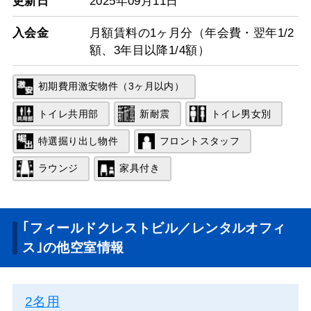
更新日
2025年09月11日
入会金
月額賃料の1ヶ月分（年会費・翌年1/2
額、3年目以降1/4額）
初期費用激安物件（3ヶ月以内）
トイレ共用部
新耐震
トイレ男女別
特選掘り出し物件
フロントスタッフ
ラウンジ
家具付き
｢フィールドクレストビル／レンタルオフィ
ス｣の他空室情報
2名用