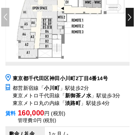
東京都千代田区神田小川町2丁目4番14号
都営新宿線「
小川町
」駅
徒歩2分
東京メトロ千代田線「
新御茶ノ水
」駅
徒歩3分
東京メトロ丸の内線「
淡路町
」駅
徒歩4分
160,000
賃料
円 (税別)
管理費:0円 (税別)
敷金 / 礼金
1ヶ月 / -