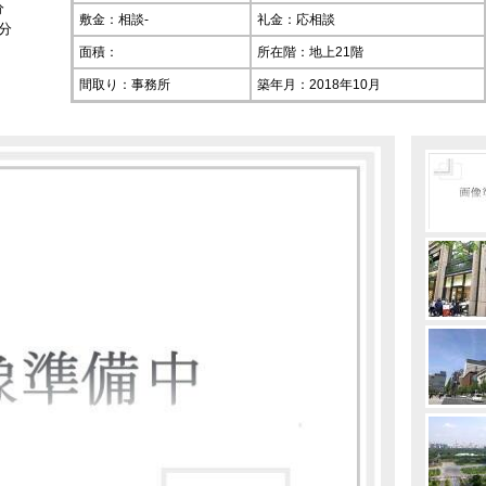
分
敷金：相談-
礼金：応相談
分
面積：
所在階：
地上21階
間取り：事務所
築年月：2018年10月