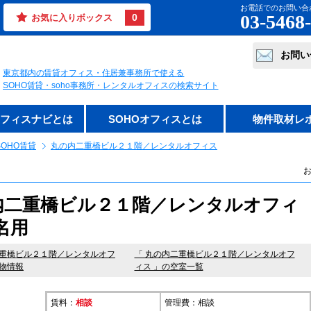
お電話でのお問い合
03-5468
0
お気に入りボックス
お問い
東京都内の賃貸オフィス・住居兼事務所で使える
SOHO賃貸・soho事務所・レンタルオフィスの検索サイト
オフィスナビとは
SOHOオフィスとは
物件取材レ
OHO賃貸
丸の内二重橋ビル２１階／レンタルオフィス
お
内二重橋ビル２１階／レンタルオフィ
5名用
重橋ビル２１階／レンタルオフ
「 丸の内二重橋ビル２１階／レンタルオフ
物情報
ィス 」の空室一覧
賃料：
相談
管理費：相談