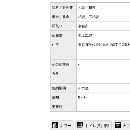
賃料／管理費
相談／相談
敷金／礼金
相談／応相談
間取り
事務所
所在階
地上21階
住所
東京都千代田区丸の内3丁目2番3
その他交通
-
方角
-
契約期間
その他
償却
0ヶ月
更新料
-
タワー
トイレ共用部
天