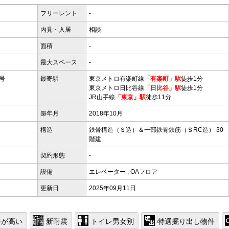
フリーレント
-
内見・入居
相談
面積
-
最大スペース
-
号
最寄駅
東京メトロ有楽町線
「有楽町」駅
徒歩1分
東京メトロ日比谷線
「日比谷」駅
徒歩1分
JR山手線
「東京」駅
徒歩11分
築年月
2018年10月
構造
鉄骨構造（Ｓ造）＆一部鉄骨鉄筋（ＳRC造） 30
階建
契約形態
-
設備
エレベーター
,
OAフロア
更新日
2025年09月11日
井が高い
新耐震
トイレ男女別
特選掘り出し物件