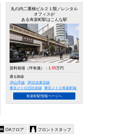
丸の内二重橋ビル２１階／レンタル
オフィス
が
ある有楽町駅はこんな駅
賃料相場（坪単価）：
1.55
万円
通る路線
JR山手線
JR京浜東北線
東京メトロ日比谷線
東京メトロ有楽町線
有楽町駅情報ページへ
OAフロア
フロントスタッフ