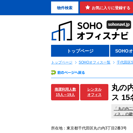
物件検索
お気に入りに登録する
トップページ
SOHO
トップページ
SOHOオフィス一覧
千代田区S
丸の
推奨利用人数
レンタル
15人～19人
オフィス
ス 1
「
丸の内二
ィス
」の建
所在地：東京都千代田区丸の内3丁目2番3号