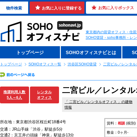
お気に入りボックス
物件検索
お気に入りに登録する
東京都内の賃貸オフィス・住居
SOHO賃貸・soho事務所・
トップページ
SOHOオフィスナビとは
S
トップページ
SOHOオフィス一覧
渋谷区SOHO賃貸
二宮ビル／レンタル
二宮ビル／レンタル
推奨利用人数
レンタル
5人～6人
オフィス
「
二宮ビル／レンタルオフィス
」の建物
情報
所在地：東京都渋谷区桜丘町18番4号
賃料：
相談
(税別)
交通：JR山手線「渋谷」駅徒歩5分
敷金：0ヶ月-
交通2：京王井の頭線「神泉」駅徒歩13分