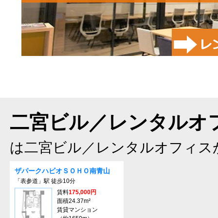
二宮ビル／レンタルオフ
は二宮ビル／レンタルオフィス
ザパークハビオＳＯＨＯ南青山
「表参道」駅 徒歩10分
賃料
175,000円
面積24.37m²
賃貸マンション