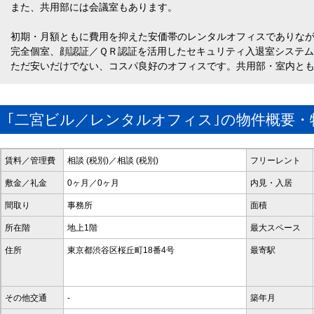
また、共用部には会議室もあります。
初期・月額ともに費用を抑えた安価帯のレンタルオフィスでありな
完全個室、顔認証／ＱＲ認証を活用したセキュリティ入退室システ
ただ安いだけでない、コスパ良好のオフィスです。共用部・室内と
｢二宮ビル／レンタルオフィス｣の物件概要・
賃料／管理費
相談 (税別)／相談 (税別)
フリーレント
敷金／礼金
0ヶ月／0ヶ月
内見・入居
間取り
事務所
面積
所在階
地上1階
最大スペース
住所
東京都渋谷区桜丘町18番4号
最寄駅
その他交通
-
築年月