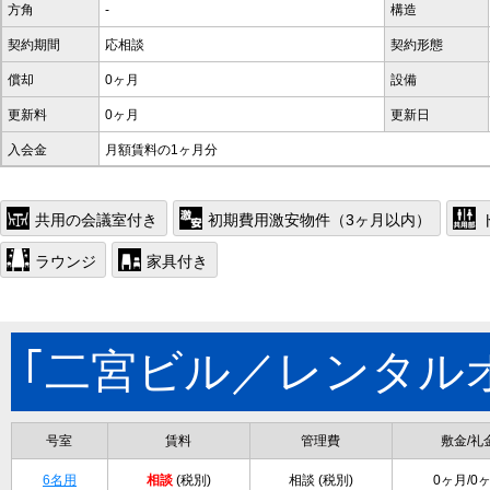
方角
-
構造
契約期間
応相談
契約形態
償却
0ヶ月
設備
更新料
0ヶ月
更新日
入会金
月額賃料の1ヶ月分
共用の会議室付き
初期費用激安物件（3ヶ月以内）
ラウンジ
家具付き
｢二宮ビル／レンタル
号室
賃料
管理費
敷金/礼
6名用
相談
(税別)
相談 (税別)
0ヶ月/0