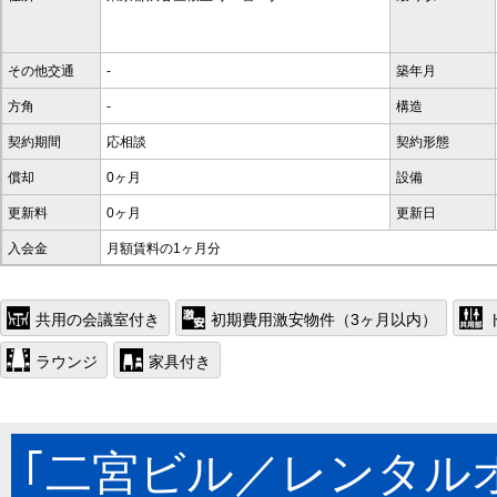
その他交通
-
築年月
方角
-
構造
契約期間
応相談
契約形態
償却
0ヶ月
設備
更新料
0ヶ月
更新日
入会金
月額賃料の1ヶ月分
共用の会議室付き
初期費用激安物件（3ヶ月以内）
ラウンジ
家具付き
｢二宮ビル／レンタル