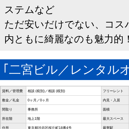
ステムなど
ただ安いだけでない、コス
内ともに綺麗なのも魅力的
｢二宮ビル／レンタル
賃料／管理費
相談 (税別)／相談 (税別)
フリーレント
敷金／礼金
0ヶ月／0ヶ月
内見・入居
間取り
事務所
面積
所在階
地上1階
最大スペース
住所
東京都渋谷区桜丘町18番4号
最寄駅