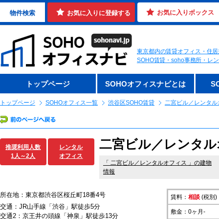
お気に入りボックス
物件検索
お気に入りに登録する
東京都内の賃貸オフィス・住居
SOHO賃貸・soho事務所・
トップページ
SOHOオフィスナビとは
S
トップページ
SOHOオフィス一覧
渋谷区SOHO賃貸
二宮ビル／レンタル
二宮ビル／レンタル
推奨利用人数
レンタル
1人～2人
オフィス
「
二宮ビル／レンタルオフィス
」の建物
情報
所在地：東京都渋谷区桜丘町18番4号
賃料：
相談
(税別)
交通：JR山手線「渋谷」駅徒歩5分
敷金：0ヶ月-
交通2：京王井の頭線「神泉」駅徒歩13分