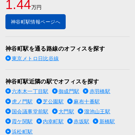
1.44
万円
神谷町駅情報ページへ
神谷町駅を通る路線のオフィスを探す
東京メトロ日比谷線
神谷町駅近隣の駅でオフィスを探す
六本木一丁目駅
御成門駅
赤羽橋駅
虎ノ門駅
芝公園駅
麻布十番駅
国会議事堂前駅
大門駅
溜池山王駅
霞ケ関駅
内幸町駅
赤坂駅
新橋駅
浜松町駅