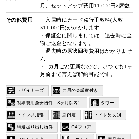
月、セットアップ費用11,000円×席数
その他費用
・入居時にカード発行手数料(人数
×11,000円)がかかります。
・保証金に関しましては、退去時に全
額ご返金となります。
・退去時の原状回復費用はかかりませ
ん。
・1カ月ごと更新なので、いつでも1ヶ
月前まで言えば解約可能です。
デザイナーズ
共用の会議室付き
初期費用激安物件（3ヶ月以内）
タワー
トイレ共用部
新耐震
トイレ男女別
特選掘り出し物件
OAフロア