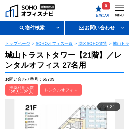
0
お気に入り
MENU
物件検索
お問い合わせ
トップページ
SOHOオフィス一覧
港区SOHO賃貸
城山トラ
城山トラストタワー【21階】／レ
ンタルオフィス 27名用
お問い合わせ番号：65709
推奨利用人数
レンタルオフィス
25人～29人
1
/
21