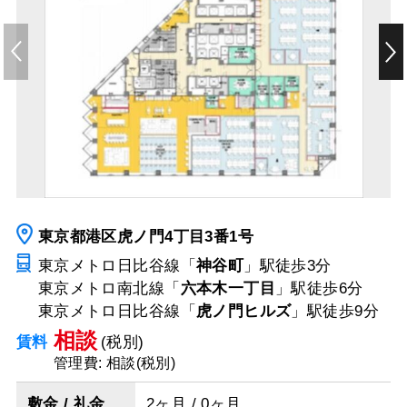
東京都港区虎ノ門4丁目3番1号
東京メトロ日比谷線「
神谷町
」駅
徒歩3分
東京メトロ南北線「
六本木一丁目
」駅
徒歩6分
東京メトロ日比谷線「
虎ノ門ヒルズ
」駅
徒歩9分
相談
賃料
(税別)
管理費: 相談(税別)
敷金 / 礼金
2ヶ月 / 0ヶ月