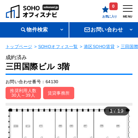
0
お気に入り
MENU
物件検索
お問い合わせ
トップページ
SOHOオフィス一覧
港区SOHO賃貸
三田国
成約済み
三田国際ビル 3階
お問い合わせ番号：64130
推奨利用人数
賃貸事務所
30人～39人
1
/
19