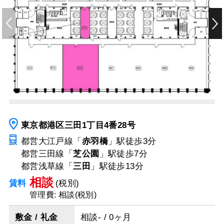
東京都港区三田1丁目4番28号
都営大江戸線「
赤羽橋
」駅
徒歩3分
都営三田線「
芝公園
」駅
徒歩7分
都営浅草線「
三田
」駅
徒歩13分
相談
賃料
(税別)
管理費: 相談(税別)
敷金 / 礼金
相談- / 0ヶ月