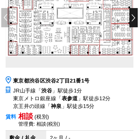
東京都渋谷区渋谷2丁目21番1号
JR山手線「
渋谷
」駅
徒歩1分
東京メトロ銀座線「
表参道
」駅
徒歩12分
京王井の頭線「
神泉
」駅
徒歩15分
相談
賃料
(税別)
管理費: 相談(税別)
敷金 / 礼金
2ヶ月 / -