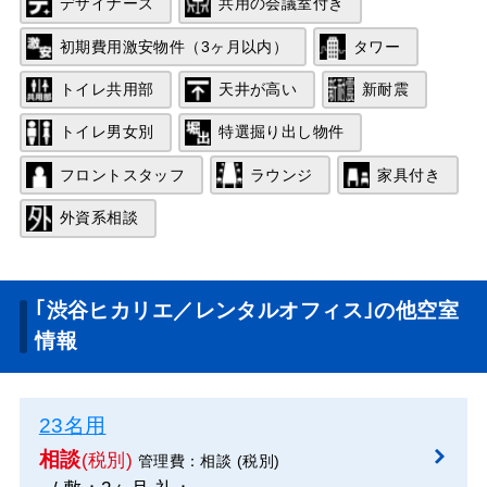
デザイナーズ
共用の会議室付き
初期費用激安物件（3ヶ月以内）
タワー
トイレ共用部
天井が高い
新耐震
トイレ男女別
特選掘り出し物件
フロントスタッフ
ラウンジ
家具付き
外資系相談
｢渋谷ヒカリエ／レンタルオフィス｣の他空室
情報
23名用
相談
(税別)
管理費：相談 (税別)