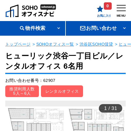
0
お気に入り
MENU
物件検索
お問い合わせ
トップページ
SOHOオフィス一覧
渋谷区SOHO賃貸
ヒュ
ヒューリック渋谷一丁目ビル／レ
ンタルオフィス 6名用
お問い合わせ番号：62907
推奨利用人数
レンタルオフィス
5人～6人
1
/
31