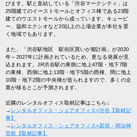
びます。駅と直結している「渋谷マークシティ」は
25階建てのイーストモールとオフィス棟である23階
建てのウエストモールから成っています。キューピ
ー、協和エクシオなど20以上の上場企業が本社を置
く地域でもあります。
また、「渋谷駅地区 駅街区買いが都計画」が2020
年～2027年に計画されているため、更なる発展が見
込まれます。JR渋谷駅の東側に地上47階・地下7階
の東棟、西側に地上13階・地下5階の西棟、間に地上
10階・地下2階の中央棟が造られますので、多くの企
業が移るとこが予測されます。
近隣のレンタルオフィス取材記事はこちら↓
→
レンタルオフィス・シェアオフィス×渋谷【取材記
事】
→
レンタルオフィス・シェアオフィス×原宿・明治神
宮前【取材記事】