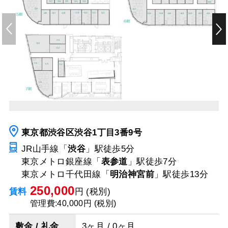
東京都渋谷区渋谷1丁目3番9号
JR山手線「
渋谷
」駅
徒歩5分
東京メトロ銀座線「
表参道
」駅
徒歩7分
東京メトロ千代田線「
明治神宮前
」駅
徒歩13分
250,000
賃料
円 (税別)
管理費:40,000円 (税別)
敷金 / 礼金
3ヶ月 / 0ヶ月