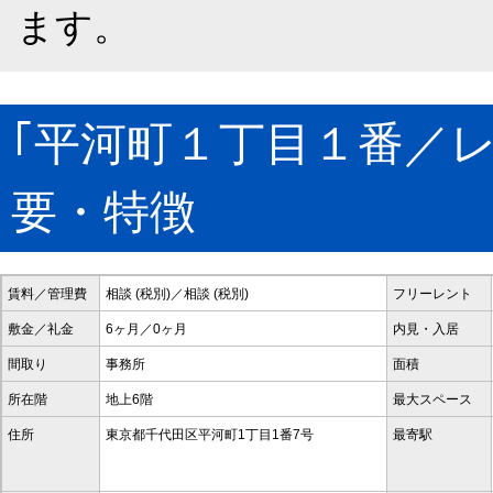
ます。
｢平河町１丁目１番／
要・特徴
賃料／管理費
相談 (税別)／相談 (税別)
フリーレント
敷金／礼金
6ヶ月／0ヶ月
内見・入居
間取り
事務所
面積
所在階
地上6階
最大スペース
住所
東京都千代田区平河町1丁目1番7号
最寄駅