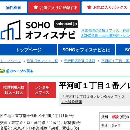
お気に入りボックス
物件検索
お気に入りに登録する
東京都内の賃貸オフィス・住居
SOHO賃貸・soho事務所・
トップページ
SOHOオフィスナビとは
S
トップページ
SOHOオフィス一覧
千代田区SOHO賃貸
平河町１丁目１番
平河町１丁目１番／
推奨利用人数
レンタル
15人～19人
オフィス
「
平河町１丁目１番／レンタルオフィス
」の建物情報
所在地：東京都千代田区平河町1丁目1番7号
賃料：
相談
(税別)
交通：東京メトロ半蔵門線「半蔵門」駅徒歩3分
敷金：6ヶ月-
交通2：東京メトロ有楽町線「麹町」駅徒歩3分