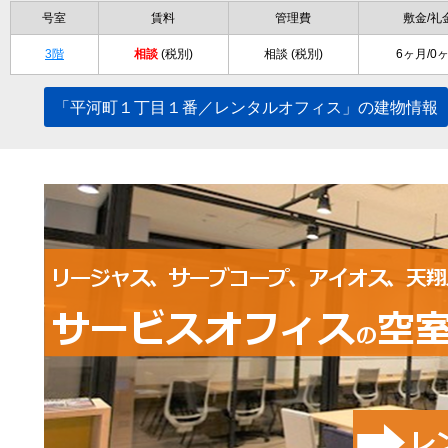
号室
賃料
管理費
敷金/礼
3階
相談
(税別)
相談 (税別)
6ヶ月/0
「平河町１丁目１番／レンタルオフィス」の建物情報