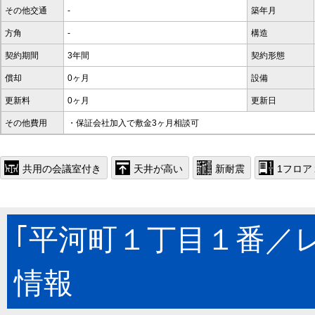
その他交通
-
築年月
方角
-
構造
契約期間
3年間
契約形態
償却
0ヶ月
設備
更新料
0ヶ月
更新日
その他費用
・保証会社加入で敷金3ヶ月相談可
共用の会議室付き
天井が高い
新耐震
1フロア
｢平河町１丁目１番／
情報