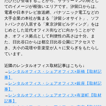
たびたび登場することから、サラリーマンの街とし
てのイメージが根強いエリアです。汐留口からは、
電通や日本テレビ放送網、パナソニック電工などの
大手企業の本社が集まる「汐留シオサイト」、ソフ
トバンクが入居する「東京汐留ビルディング」をは
じめとした近代オフィス街などに向かうことがで
き、オフィス拠点として利便性の高さは十分。ま
た、日比谷口からは都立日比谷公園にアクセスで
き、大小の花壇や音楽堂が人々に安らぎをもたらし
ています。
近隣のレンタルオフィス取材記事はこちら↓
→
レンタルオフィス・シェアオフィス×新橋【取材記
事】
→
レンタルオフィス・シェアオフィス×銀座【取材記
事】
→
レンタルオフィス・シェアオフィス×有楽町【取材
記事】