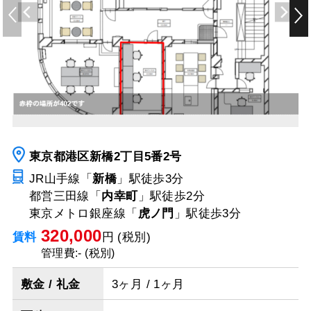
東京都港区新橋2丁目5番2号
JR山手線「
新橋
」駅
徒歩3分
都営三田線「
内幸町
」駅
徒歩2分
東京メトロ銀座線「
虎ノ門
」駅
徒歩3分
320,000
賃料
円 (税別)
管理費:- (税別)
敷金 / 礼金
3ヶ月 / 1ヶ月