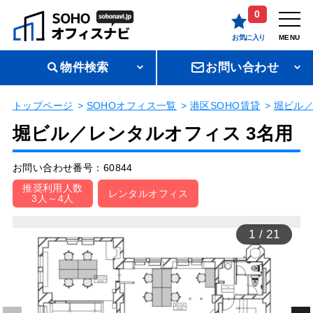
0
お気に入り
MENU
物件検索
お問い合わせ
トップページ
SOHOオフィス一覧
港区SOHO賃貸
堀ビル
堀ビル／レンタルオフィス 3名用
お問い合わせ番号：60844
推奨利用人数
レンタルオフィス
3人～4人
1
/
21