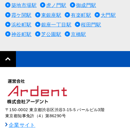
築地市場駅
虎ノ門駅
御成門駅
霞ケ関駅
東銀座駅
有楽町駅
大門駅
浜松町駅
銀座一丁目駅
桜田門駅
神谷町駅
芝公園駅
京橋駅
〒150-0002 東京都渋谷区渋谷3-15-5 パールビル3階
東京都知事免許（4）第86290号
企業サイト