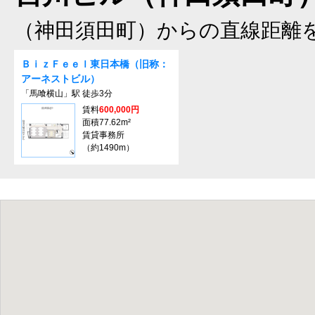
（神田須田町）からの直線距離
ＢｉｚＦｅｅｌ東日本橋（旧称：
アーネストビル）
「馬喰横山」駅 徒歩3分
賃料
600,000円
面積77.62m²
賃貸事務所
（約1490m）