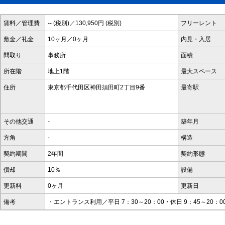
賃料／管理費
-- (税別)／130,950円 (税別)
フリーレント
敷金／礼金
10ヶ月／0ヶ月
内見・入居
間取り
事務所
面積
所在階
地上1階
最大スペース
住所
東京都千代田区神田須田町2丁目9番
最寄駅
その他交通
-
築年月
方角
-
構造
契約期間
2年間
契約形態
償却
10％
設備
更新料
0ヶ月
更新日
備考
・エントランス利用／平日 7：30～20：00・休日 9：45～20：0