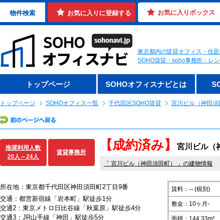
お気に入りボックス
物件検索
お気に入りに登録する
東京都内の賃貸オフィス・住居
SOHO賃貸・soho事務所・
トップページ
SOHOオフィスナビとは
S
トップページ
SOHOオフィス一覧
千代田区SOHO賃貸
宮川ビル（神田須
【成約済み】
宮川ビル（神
推奨利用人数
賃貸事務所
20人～24人
「
宮川ビル（神田須田町）
」の建物情報
所在地：東京都千代田区神田須田町2丁目9番
賃料：
--
(税別)
交通：都営新宿線「岩本町」駅徒歩1分
敷金：10ヶ月-
交通2：東京メトロ日比谷線「秋葉原」駅徒歩4分
交通3：JR山手線「神田」駅徒歩5分
面積：144.33m²