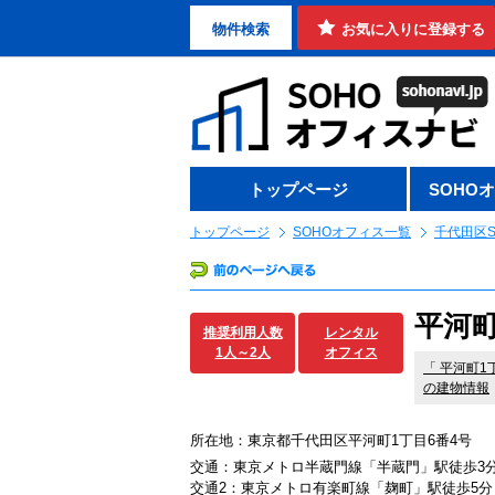
物件検索
お気に入りに登録する
トップページ
SOHO
トップページ
SOHOオフィス一覧
千代田区S
平河町
推奨利用人数
レンタル
1人～2人
オフィス
「
平河町1
の建物情報
所在地：東京都千代田区平河町1丁目6番4号
交通：東京メトロ半蔵門線「半蔵門」駅徒歩3
交通2：東京メトロ有楽町線「麹町」駅徒歩5分