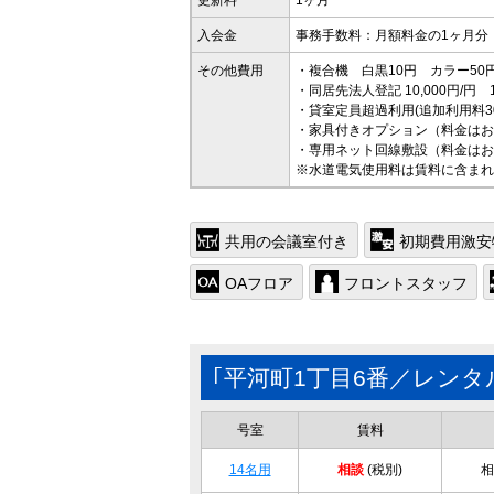
更新料
1ヶ月
入会金
事務手数料：月額料金の1ヶ月分
その他費用
・複合機 白黒10円 カラー50
・同居先法人登記 10,000円/円
・貸室定員超過利用(追加利用料30,
・家具付きオプション（料金はお
・専用ネット回線敷設（料金はお
※水道電気使用料は賃料に含まれ
共用の会議室付き
初期費用激安
OAフロア
フロントスタッフ
｢平河町1丁目6番／レン
号室
賃料
14名用
相談
(税別)
相