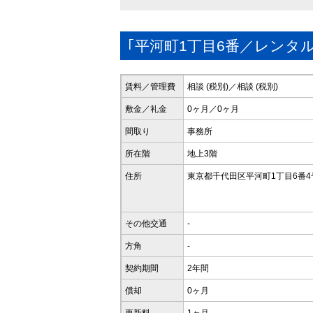
｢平河町1丁目6番／レンタ
賃料／管理費
相談 (税別)／相談 (税別)
敷金／礼金
0ヶ月／0ヶ月
間取り
事務所
所在階
地上3階
住所
東京都千代田区平河町1丁目6番4
その他交通
-
方角
-
契約期間
2年間
償却
0ヶ月