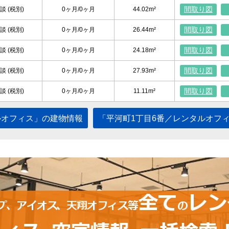
間取り図
談 (税別)
0ヶ月/0ヶ月
44.02m²
間取り図
談 (税別)
0ヶ月/0ヶ月
26.44m²
間取り図
談 (税別)
0ヶ月/0ヶ月
24.18m²
間取り図
談 (税別)
0ヶ月/0ヶ月
27.93m²
間取り図
談 (税別)
0ヶ月/0ヶ月
11.11m²
ルオフィス」の建物情報
「平河町1丁目6番／レンタルオフ