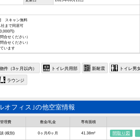
更新日
2025年09月11日
円 スキャン無料
 1社まで同居可
000円)
問合せください）
問合せください）
ています
物件（3ヶ月以内）
トイレ共用部
新耐震
トイレ男
ラウンジ
タルオフィス｣の他空室情報
管理費
敷金/礼金
専有面積
間取り図
談 (税別)
0ヶ月/0ヶ月
41.38m²