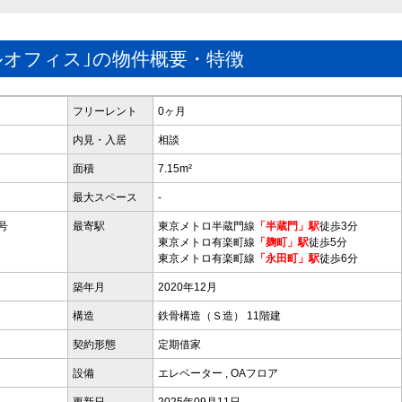
ルオフィス｣の物件概要・特徴
フリーレント
0ヶ月
内見・入居
相談
面積
7.15m²
最大スペース
-
号
最寄駅
東京メトロ半蔵門線
「半蔵門」駅
徒歩3分
東京メトロ有楽町線
「麹町」駅
徒歩5分
東京メトロ有楽町線
「永田町」駅
徒歩6分
築年月
2020年12月
構造
鉄骨構造（Ｓ造） 11階建
契約形態
定期借家
設備
エレベーター
,
OAフロア