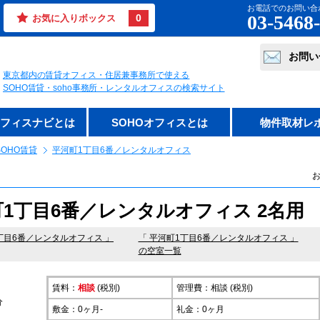
お電話でのお問い合
03-5468
0
お気に入りボックス
お問い
東京都内の賃貸オフィス・住居兼事務所で使える
SOHO賃貸・soho事務所・レンタルオフィスの検索サイト
オフィスナビとは
SOHOオフィスとは
物件取材レ
OHO賃貸
平河町1丁目6番／レンタルオフィス
お
1丁目6番／レンタルオフィス 2名用
丁目6番／レンタルオフィス
」
「 平河町1丁目6番／レンタルオフィス 」
の空室一覧
賃料：
相談
(税別)
管理費：相談 (税別)
分
敷金：0ヶ月-
礼金：0ヶ月