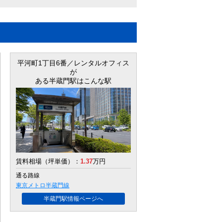
平河町1丁目6番／レンタルオフィス
が
ある半蔵門駅はこんな駅
賃料相場（坪単価）：
1.37
万円
通る路線
東京メトロ半蔵門線
半蔵門駅情報ページへ