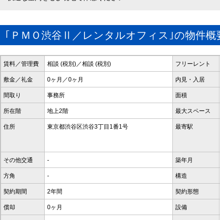
｢ＰＭＯ渋谷Ⅱ／レンタルオフィス｣の物件概
賃料／管理費
相談 (税別)／相談 (税別)
フリーレント
敷金／礼金
0ヶ月／0ヶ月
内見・入居
間取り
事務所
面積
所在階
地上2階
最大スペース
住所
東京都渋谷区渋谷3丁目1番1号
最寄駅
その他交通
-
築年月
方角
-
構造
契約期間
2年間
契約形態
償却
0ヶ月
設備