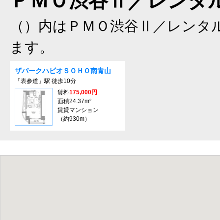
ＰＭＯ渋谷Ⅱ／レンタル
（）内はＰＭＯ渋谷Ⅱ／レンタ
ます。
ザパークハビオＳＯＨＯ南青山
「表参道」駅 徒歩10分
賃料
175,000円
面積24.37m²
賃貸マンション
（約930m）