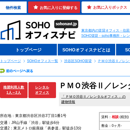
お気に入りボックス
物件検索
お気に入りに登録する
東京都内の賃貸オフィス・住居
SOHO賃貸・soho事務所・
トップページ
SOHOオフィスナビとは
S
トップページ
SOHOオフィス一覧
渋谷区SOHO賃貸
ＰＭＯ渋谷Ⅱ／レン
ＰＭＯ渋谷Ⅱ／レン
推奨利用人数
レンタル
1人～2人
オフィス
「
ＰＭＯ渋谷Ⅱ／レンタルオフィス
」の
建物情報
所在地：東京都渋谷区渋谷3丁目1番1号
賃料：
相談
(税別)
交通：JR山手線「渋谷」駅徒歩6分
敷金：0ヶ月-
交通2：東京メトロ銀座線「表参道」駅徒歩13分