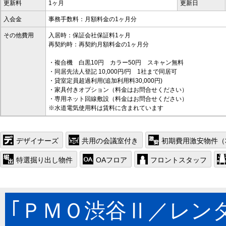
更新料
1ヶ月
更新日
入会金
事務手数料：月額料金の1ヶ月分
その他費用
入居時：保証会社保証料1ヶ月
再契約時：再契約月額料金の1ヶ月分
・複合機 白黒10円 カラー50円 スキャン無料
・同居先法人登記 10,000円/円 1社まで同居可
・貸室定員超過利用(追加利用料30,000円)
・家具付きオプション（料金はお問合せください）
・専用ネット回線敷設（料金はお問合せください）
※水道電気使用料は賃料に含まれています
デザイナーズ
共用の会議室付き
初期費用激安物件（
特選掘り出し物件
OAフロア
フロントスタッフ
｢ＰＭＯ渋谷Ⅱ／レン