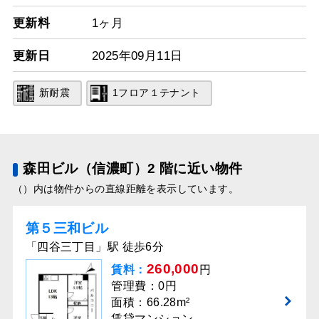
更新料
1ヶ月
更新日
2025年09月11日
新耐震
1フロア１テナント
森田ビル（信濃町）2 階に近い物件
（）内は物件からの直線距離を表示しています。
第５三和ビル
「四谷三丁目」駅 徒歩6分
260,000
賃料：
円
管理費：0円
面積：66.28m²
賃貸マンション