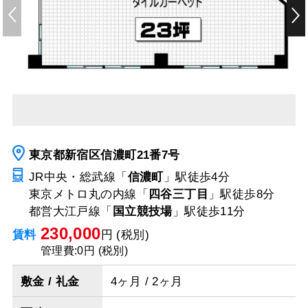
東京都新宿区信濃町21番7号
JR中央・総武線「
信濃町
」駅
徒歩4分
東京メトロ丸の内線「
四谷三丁目
」駅
徒歩8分
都営大江戸線「
国立競技場
」駅
徒歩11分
230,000
賃料
円 (税別)
管理費:0円 (税別)
敷金 / 礼金
4ヶ月 / 2ヶ月