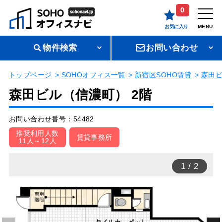
0
お気に入り
MENU
物件検索
お問い合わせ
トップページ
SOHOオフィス一覧
新宿区SOHO賃貸
森田
森田ビル（信濃町） 2階
お問い合わせ番号：54482
推奨利用人数
賃貸事務所
11人～12人
1
/
2