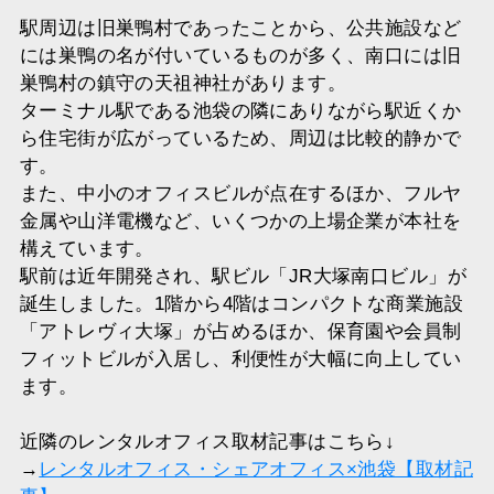
駅周辺は旧巣鴨村であったことから、公共施設など
には巣鴨の名が付いているものが多く、南口には旧
巣鴨村の鎮守の天祖神社があります。
ターミナル駅である池袋の隣にありながら駅近くか
ら住宅街が広がっているため、周辺は比較的静かで
す。
また、中小のオフィスビルが点在するほか、フルヤ
金属や山洋電機など、いくつかの上場企業が本社を
構えています。
駅前は近年開発され、駅ビル「JR大塚南口ビル」が
誕生しました。1階から4階はコンパクトな商業施設
「アトレヴィ大塚」が占めるほか、保育園や会員制
フィットビルが入居し、利便性が大幅に向上してい
ます。
近隣のレンタルオフィス取材記事はこちら↓
→
レンタルオフィス・シェアオフィス×池袋【取材記