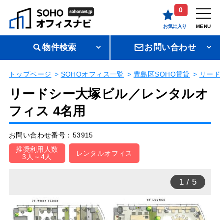
0
お気に入り
MENU
物件検索
お問い合わせ
トップページ
SOHOオフィス一覧
豊島区SOHO賃貸
リー
リードシー大塚ビル／レンタルオ
フィス 4名用
お問い合わせ番号：53915
推奨利用人数
レンタルオフィス
3人～4人
1
/
5