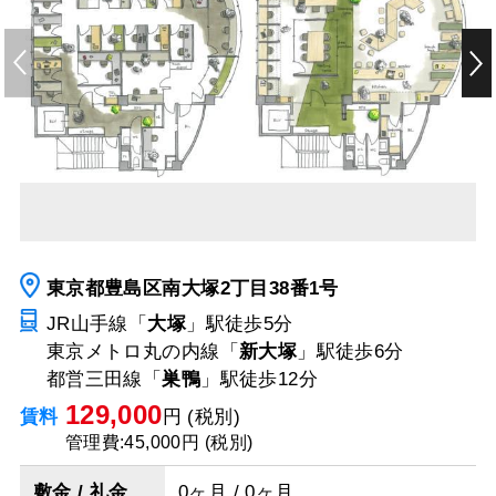
東京都豊島区南大塚2丁目38番1号
JR山手線「
大塚
」駅
徒歩5分
東京メトロ丸の内線「
新大塚
」駅
徒歩6分
都営三田線「
巣鴨
」駅
徒歩12分
129,000
賃料
円 (税別)
管理費:45,000円 (税別)
敷金 / 礼金
0ヶ月 / 0ヶ月