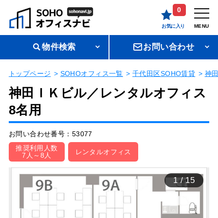
0
お気に入り
MENU
物件検索
お問い合わせ
トップページ
SOHOオフィス一覧
千代田区SOHO賃貸
神
神田ＩＫビル／レンタルオフィス
8名用
お問い合わせ番号：53077
推奨利用人数
レンタルオフィス
7人～8人
1
/
15