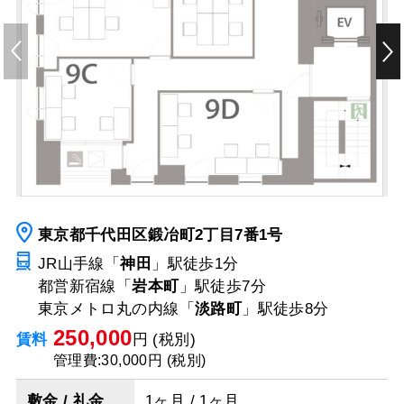
東京都千代田区鍛冶町2丁目7番1号
JR山手線「
神田
」駅
徒歩1分
都営新宿線「
岩本町
」駅
徒歩7分
東京メトロ丸の内線「
淡路町
」駅
徒歩8分
250,000
賃料
円 (税別)
管理費:30,000円 (税別)
敷金 / 礼金
1ヶ月 / 1ヶ月