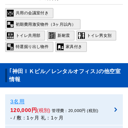
共用の会議室付き
初期費用激安物件（3ヶ月以内）
トイレ共用部
新耐震
トイレ男女別
特選掘り出し物件
家具付き
｢神田ＩＫビル／レンタルオフィス｣の他空室
情報
3名用
120,000円
(税別)
管理費：20,000円 (税別)
- / 敷：1ヶ月 礼：1ヶ月