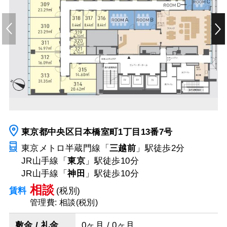
東京都中央区日本橋室町1丁目13番7号
東京メトロ半蔵門線「
三越前
」駅
徒歩2分
JR山手線「
東京
」駅
徒歩10分
JR山手線「
神田
」駅
徒歩10分
相談
賃料
(税別)
管理費: 相談(税別)
敷金 / 礼金
0ヶ月 / 0ヶ月