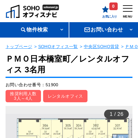
0
お気に入り
MENU
物件検索
お問い合わせ
トップページ
SOHOオフィス一覧
中央区SOHO賃貸
ＰＭ
ＰＭＯ日本橋室町／レンタルオフ
ィス 3名用
お問い合わせ番号：51900
推奨利用人数
レンタルオフィス
3人～4人
1
/
26