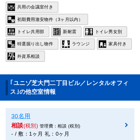
共用の会議室付き
初期費用激安物件（3ヶ月以内）
トイレ共用部
新耐震
トイレ男女別
特選掘り出し物件
ラウンジ
家具付き
外資系相談
｢ユニゾ芝大門二丁目ビル／レンタルオフィ
ス｣の他空室情報
30名用
相談
(税別)
管理費：相談 (税別)
- / 敷：1ヶ月 礼：0ヶ月