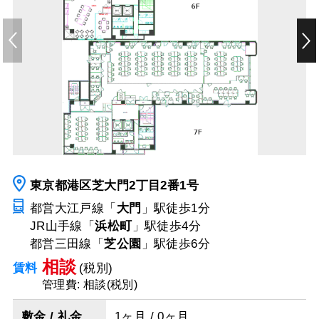
東京都港区芝大門2丁目2番1号
都営大江戸線「
大門
」駅
徒歩1分
JR山手線「
浜松町
」駅
徒歩4分
都営三田線「
芝公園
」駅
徒歩6分
相談
賃料
(税別)
管理費: 相談(税別)
敷金 / 礼金
1ヶ月 / 0ヶ月