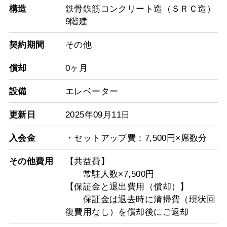
構造
鉄骨鉄筋コンクリート造（ＳＲＣ造）
9階建
契約期間
その他
償却
0ヶ月
設備
エレベーター
更新日
2025年09月11日
入会金
・セットアップ費：7,500円×席数分
その他費用
【共益費】
常駐人数×7,500円
【保証金と退出費用（償却）】
保証金は退去時に清掃費（現状回
復費用なし）を償却後にご返却