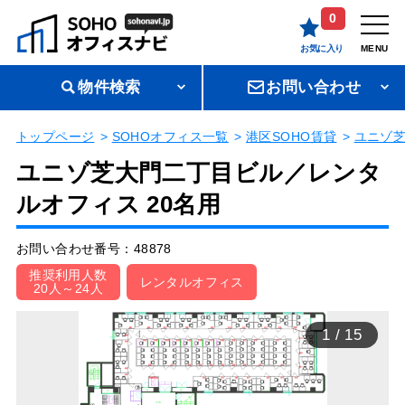
0
お気に入り
MENU
物件検索
お問い合わせ
トップページ
SOHOオフィス一覧
港区SOHO賃貸
ユニゾ
ユニゾ芝大門二丁目ビル／レンタ
ルオフィス 20名用
お問い合わせ番号：48878
推奨利用人数
レンタルオフィス
20人～24人
1
/
15