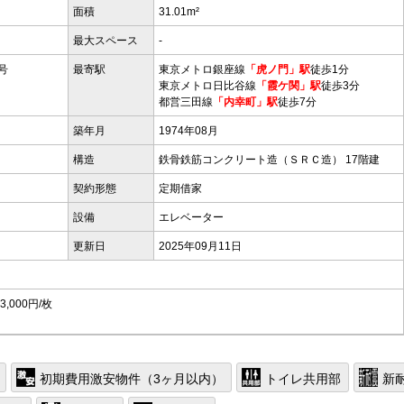
面積
31.01m²
最大スペース
-
号
最寄駅
東京メトロ銀座線
「虎ノ門」駅
徒歩1分
東京メトロ日比谷線
「霞ケ関」駅
徒歩3分
都営三田線
「内幸町」駅
徒歩7分
築年月
1974年08月
構造
鉄骨鉄筋コンクリート造（ＳＲＣ造） 17階建
契約形態
定期借家
設備
エレベーター
更新日
2025年09月11日
000円/枚
初期費用激安物件（3ヶ月以内）
トイレ共用部
新