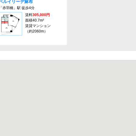
ベルイリーデ⿇布
「赤羽橋」駅 徒歩4分
賃料
305,000円
面積40.7m²
賃貸マンション
（約2060m）