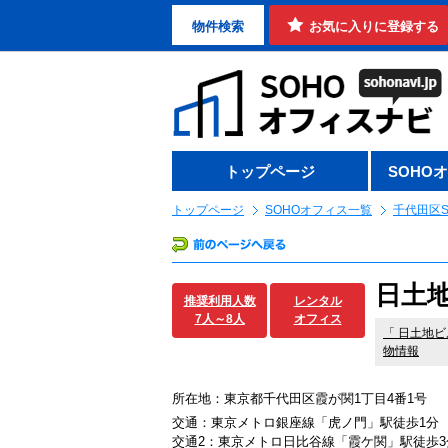
物件検索
お気に入りに登録する
トップページ
SOHO
トップページ
SOHOオフィス一覧
千代田区S
日土地
推奨利用人数
レンタル
7人～8人
オフィス
「
日土地ビ
物情報
所在地：東京都千代田区霞が関1丁目4番1号
交通：東京メトロ銀座線「虎ノ門」駅徒歩1分
交通2：東京メトロ日比谷線「霞ケ関」駅徒歩3