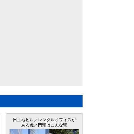
日土地ビル／レンタルオフィス
が
ある虎ノ門駅はこんな駅