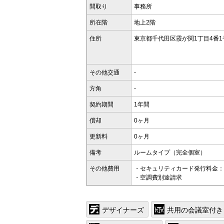
間取り
事務所
所在階
地上2階
住所
東京都千代田区霞が関1丁目4番1
その他交通
-
方角
-
契約期間
1年間
償却
0ヶ月
更新料
0ヶ月
備考
ルームタイプ（完全個室）
その他費用
・セキュリティカード発行料金：3,
・空調費別途請求
デザイナーズ
共用の会議室付き