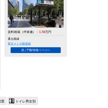
賃料相場（坪単価）：
1.58
万円
通る路線
東京メトロ銀座線
虎ノ門駅情報ページへ
耐震
トイレ男女別