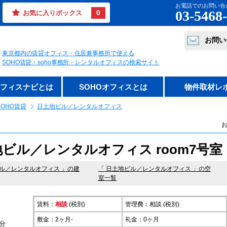
お電話でのお問い合
03-5468
0
お気に入りボックス
お問い
東京都内の賃貸オフィス・住居兼事務所で使える
SOHO賃貸・soho事務所・レンタルオフィスの検索サイト
オフィスナビとは
SOHOオフィスとは
物件取材レ
OHO賃貸
日土地ビル／レンタルオフィス
お
ビル／レンタルオフィス room7号室
ル／レンタルオフィス
」の建
「 日土地ビル／レンタルオフィス 」の空
室一覧
賃料：
相談
(税別)
管理費：相談 (税別)
敷金：2ヶ月-
礼金：0ヶ月
分