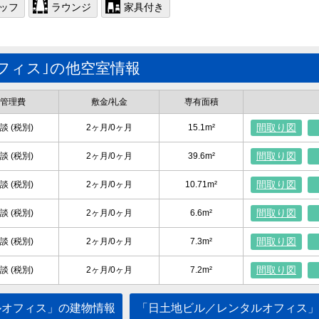
ッフ
ラウンジ
家具付き
フィス｣の他空室情報
管理費
敷金/礼金
専有面積
間取り図
談 (税別)
2ヶ月/0ヶ月
15.1m²
間取り図
談 (税別)
2ヶ月/0ヶ月
39.6m²
間取り図
談 (税別)
2ヶ月/0ヶ月
10.71m²
間取り図
談 (税別)
2ヶ月/0ヶ月
6.6m²
間取り図
談 (税別)
2ヶ月/0ヶ月
7.3m²
間取り図
談 (税別)
2ヶ月/0ヶ月
7.2m²
ルオフィス」の建物情報
「日土地ビル／レンタルオフィス」