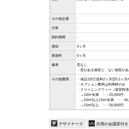
その他交通
-
方角
-
契約期間
-
償却
0ヶ月
更新料
0ヶ月
備考
窓なし
・窓がある個室と、ない個室があ
その他費用
・保証2択①賃料2ヶ月②0.2ヶ月/
・オプション費用は利用時のみ
・クリーニングフィー（退室時清
→10m²未満 ・・25,000円
→10m²以上15m²未満 ・・40,
→15m²以上 ・・50,000円
デザイナーズ
共用の会議室付き