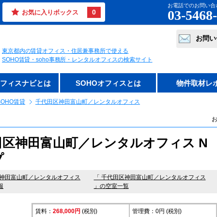
お電話でのお問い合
03-5468
0
お気に入りボックス
お問い
東京都内の賃貸オフィス・住居兼事務所で使える
SOHO賃貸・soho事務所・レンタルオフィスの検索サイト
オフィスナビとは
SOHOオフィスとは
物件取材レ
OHO賃貸
千代田区神田富山町／レンタルオフィス
お
田区神田富山町／レンタルオフィス N
プ
神田富山町／レンタルオフィス
「 千代田区神田富山町／レンタルオフィス
報
」の空室一覧
賃料：
268,000円
(税別)
管理費：0円 (税別)