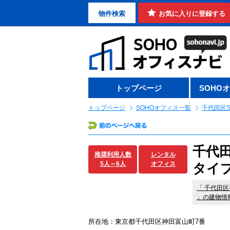
物件検索
お気に入りに登録する
トップページ
SOHO
トップページ
SOHOオフィス一覧
千代田区S
千代
推奨利用人数
レンタル
5人～6人
オフィス
タイ
「
千代田区
」の建物情
所在地：東京都千代田区神田富山町7番