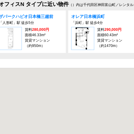
オフィスN タイプに近い物件
（）内は千代田区神田富山町／レンタル
ザパークハビオ日本橋三越前
オレア⽇本橋浜町
「人形町」駅 徒歩5分
「浜町」駅 徒歩4分
賃料
280,000円
賃料
290,000円
面積46.33m²
面積60.43m²
賃貸マンション
賃貸マンション
（約950m）
（約1470m）