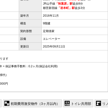
JR山手線
「秋葉原」駅
徒歩8分
都営新宿線
「岩本町」駅
徒歩3分
築年月
2016年11月
構造
9階建
契約形態
定期借家
設備
エレベーター
更新日
2025年09月11日
ります
年 + 保証事務手数料：0.2ヶ月(保証会社利用)
掃代）
000円
初期費用激安物件（3ヶ月以内）
トイレ共用部
リ