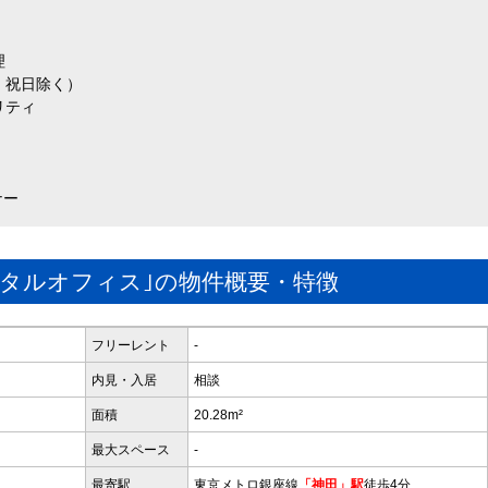
理
・祝日除く）
リティ
ナー
ンタルオフィス｣の物件概要・特徴
フリーレント
-
内見・入居
相談
面積
20.28m²
最大スペース
-
最寄駅
東京メトロ銀座線
「神田」駅
徒歩4分