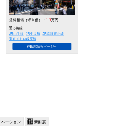
賃料相場（坪単価）：
1.3
万円
通る路線
JR山手線
JR中央線
JR京浜東北線
東京メトロ銀座線
神田駅情報ページへ
ノベーション
新耐震