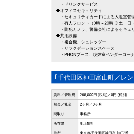
・ドリンクサービス
◆オフィスセキュリティ
・セキュリティカードによる入退室管
・有人フロント（9時～20時 ※土・日
・防犯カメラ、警備会社によるセキュ
◆共用設備
・複合機、シュレッダー
・リラクゼーションスペース
・PHONブース、喫煙室ベンダーコー
｢千代田区神田富山町／レ
賃料／管理費
268,000円 (税別)／0円 (税別)
敷金／礼金
2ヶ月／0ヶ月
間取り
事務所
所在階
地上8階
住所
東京都千代田区神田富山町7番