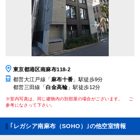
東京都港区南麻布118-2
都営大江戸線「
麻布十番
」駅
徒歩9分
都営三田線「
白金高輪
」駅
徒歩12分
※室内写真は、同じ建物内の別部屋の場合がございます。 ご
参考になさって下さい。
｢レガシア南麻布（SOHO）｣の他空室情報