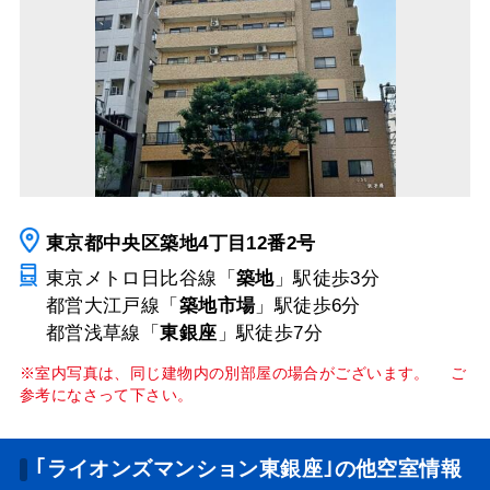
東京都中央区築地4丁目12番2号
東京メトロ日比谷線「
築地
」駅
徒歩3分
都営大江戸線「
築地市場
」駅
徒歩6分
都営浅草線「
東銀座
」駅
徒歩7分
※室内写真は、同じ建物内の別部屋の場合がございます。 ご
参考になさって下さい。
｢ライオンズマンション東銀座｣の他空室情報