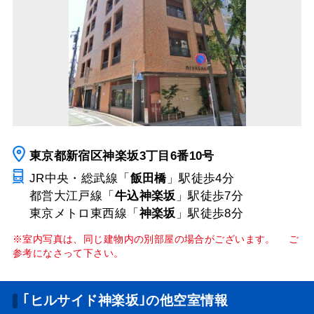
東京都新宿区神楽坂3丁目6番10号
JR中央・総武線「
飯田橋
」駅
徒歩4分
都営大江戸線「
牛込神楽坂
」駅
徒歩7分
東京メトロ東西線「
神楽坂
」駅
徒歩8分
※室内写真は、同じ建物内の別部屋の場合がございます。 ご
参考になさって下さい。
｢ヒルサイド神楽坂｣の他空室情報