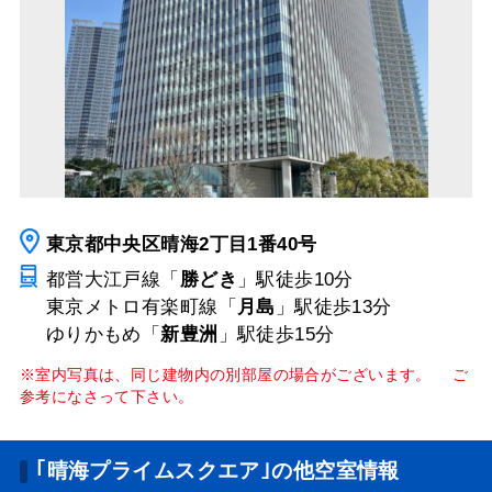
東京都中央区晴海2丁目1番40号
都営大江戸線「
勝どき
」駅
徒歩10分
東京メトロ有楽町線「
月島
」駅
徒歩13分
ゆりかもめ「
新豊洲
」駅
徒歩15分
※室内写真は、同じ建物内の別部屋の場合がございます。 ご
参考になさって下さい。
｢晴海プライムスクエア｣の他空室情報