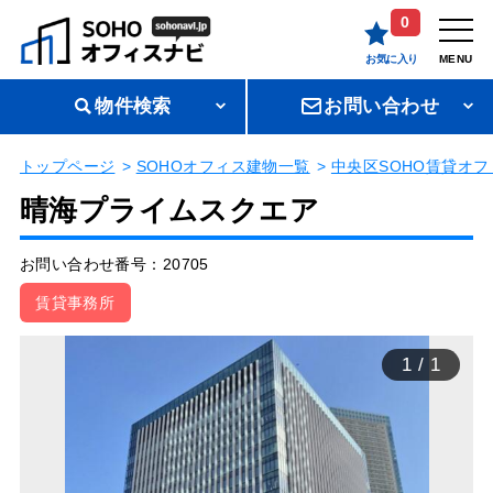
0
お気に入り
MENU
物件検索
お問い合わせ
トップページ
SOHOオフィス建物一覧
中央区SOHO賃貸オフ
晴海プライムスクエア
お問い合わせ番号：20705
賃貸事務所
1
/
1