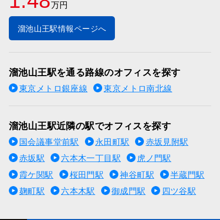
1.48
万円
溜池山王駅情報ページへ
溜池山王駅を通る路線のオフィスを探す
東京メトロ銀座線
東京メトロ南北線
溜池山王駅近隣の駅でオフィスを探す
国会議事堂前駅
永田町駅
赤坂見附駅
赤坂駅
六本木一丁目駅
虎ノ門駅
霞ケ関駅
桜田門駅
神谷町駅
半蔵門駅
麹町駅
六本木駅
御成門駅
四ツ谷駅