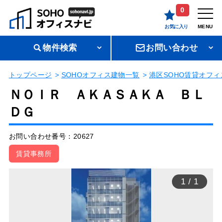
0
お気に入り
MENU
物件検索
お問い合わせ
トップページ
SOHOオフィス建物一覧
港区SOHO賃貸オフィ
ＮＯＩＲ ＡＫＡＳＡＫＡ ＢＬ
ＤＧ
お問い合わせ番号：20627
賃貸事務所
1
/
1