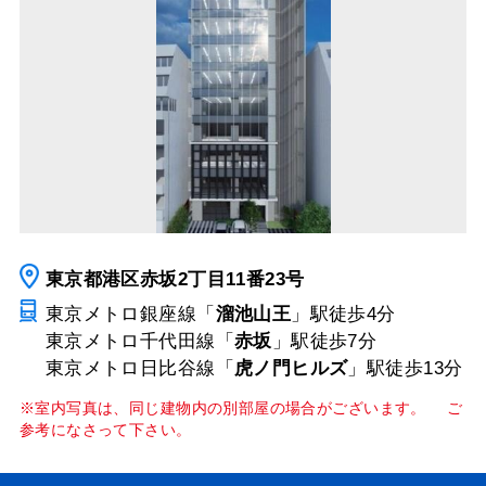
東京都港区赤坂2丁目11番23号
東京メトロ銀座線「
溜池山王
」駅
徒歩4分
東京メトロ千代田線「
赤坂
」駅
徒歩7分
東京メトロ日比谷線「
虎ノ門ヒルズ
」駅
徒歩13分
※室内写真は、同じ建物内の別部屋の場合がございます。 ご
参考になさって下さい。