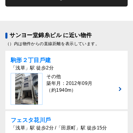
サンヨー堂錦糸ビル に近い物件
（）内は物件からの直線距離を表示しています。
駒形２丁⽬⼾建
「浅草」駅 徒歩2分
その他
築年月：2012年09月
（約1940m）
フェスタ花川⼾
「浅草」駅 徒歩2分 /「田原町」駅 徒歩15分