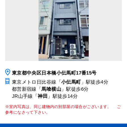
東京都中央区日本橋小伝馬町17番15号
東京メトロ日比谷線「
小伝馬町
」駅
徒歩4分
都営新宿線「
馬喰横山
」駅
徒歩6分
JR山手線「
神田
」駅
徒歩14分
※室内写真は、同じ建物内の別部屋の場合がございます。 ご
参考になさって下さい。