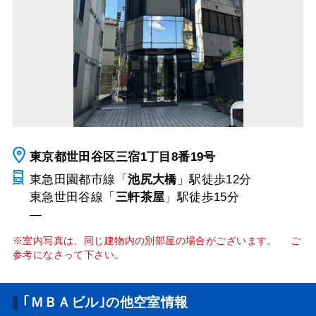
東京都世田谷区三宿1丁目8番19号
東急田園都市線「
池尻大橋
」駅
徒歩12分
東急世田谷線「
三軒茶屋
」駅
徒歩15分
―
※室内写真は、同じ建物内の別部屋の場合がございます。 ご
参考になさって下さい。
｢ＭＢＡビル｣の他空室情報