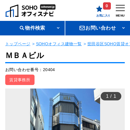
0
お気に入り
MENU
物件検索
お問い合わせ
トップページ
SOHOオフィス建物一覧
世田谷区SOHO賃貸オ
ＭＢＡビル
お問い合わせ番号：20404
賃貸事務所
1
/
1