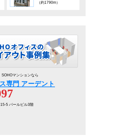
（約1790m）
、SOHOマンションなら
ス専門 アーデント
097
-15-5 パールビル3階