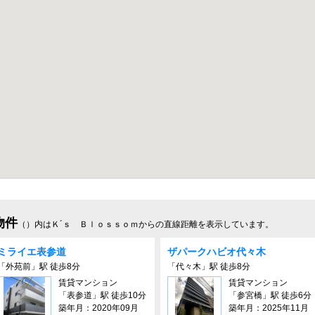
物件
（）内はＫ´ｓ Ｂｌｏｓｓｏｍからの直線距離を表示しています。
ミライエ表参道
ザパークハビオ代々木
「外苑前」駅 徒歩8分
「代々木」駅 徒歩8分
賃貸マンション
賃貸マンション
「表参道」駅 徒歩10分
「参宮橋」駅 徒歩6分
築年月：2020年09月
築年月：2025年11月