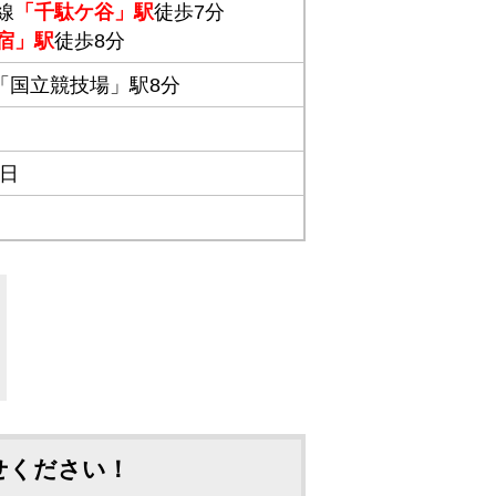
線
「千駄ケ谷」駅
徒歩7分
宿」駅
徒歩8分
「国立競技場」駅8分
1日
せください！