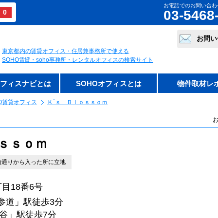
お電話でのお問い合わ
03-5468
0
お問い
東京都内の賃貸オフィス・住居兼事務所で使える
SOHO賃貸・soho事務所・レンタルオフィスの検索サイト
オフィスナビとは
SOHOオフィスとは
物件取材レ
O賃貸オフィス
Ｋ´ｓ Ｂｌｏｓｓｏｍ
お
ｏｓｓｏｍ
治通りから入った所に立地
目18番6号
参道」駅徒歩3分
」駅徒歩7分