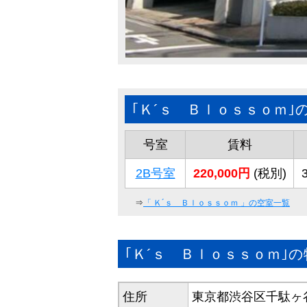
｢Ｋ´ｓ Ｂｌｏｓｓｏｍ｣
号室
賃料
2B号室
220,000円
(税別)
⇒
「
Ｋ´ｓ Ｂｌｏｓｓｏｍ
」の空室一覧
｢Ｋ´ｓ Ｂｌｏｓｓｏｍ｣
住所
東京都渋谷区千駄ヶ谷