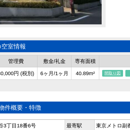
の空室情報
管理費
敷金/礼金
専有面積
30,000円 (税別)
6ヶ月/1ヶ月
40.89m²
間取り図
の物件概要・特徴
3丁目18番6号
最寄駅
東京メトロ副