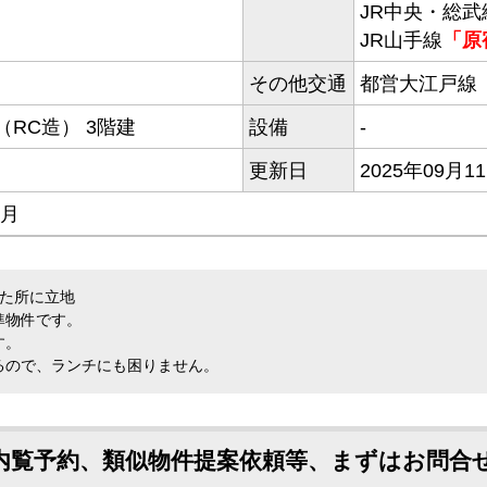
JR中央・総武
JR山手線
「原
その他交通
都営大江戸線
RC造） 3階建
設備
-
更新日
2025年09月1
/月
った所に立地
準物件です。
す。
るので、ランチにも困りません。
内覧予約、類似物件提案依頼等、まずはお問合