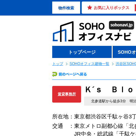
お気に入りボックス
物件検索
トップページ
SOHO
トップ
SOHOオフィス建物一覧
渋谷区SOH
Ｋ´ｓ Ｂｌ
賃貸事務所
北参道駅から徒歩3分 明
所在地：東京都渋谷区千駄ヶ谷3丁
交通 ：東京メトロ副都心線「北
JR中央・総武線「千駄ケ谷