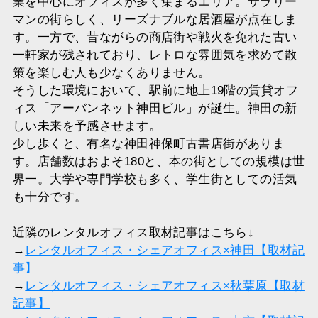
業を中心にオフィスが多く集まるエリア。サラリー
マンの街らしく、リーズナブルな居酒屋が点在しま
す。一方で、昔ながらの商店街や戦火を免れた古い
一軒家が残されており、レトロな雰囲気を求めて散
策を楽しむ人も少なくありません。
そうした環境において、駅前に地上19階の賃貸オフ
ィス「アーバンネット神田ビル」が誕生。神田の新
しい未来を予感させます。
少し歩くと、有名な神田神保町古書店街がありま
す。店舗数はおよそ180と、本の街としての規模は世
界一。大学や専門学校も多く、学生街としての活気
も十分です。
近隣のレンタルオフィス取材記事はこちら↓
→
レンタルオフィス・シェアオフィス×神田【取材記
事】
→
レンタルオフィス・シェアオフィス×秋葉原【取材
記事】