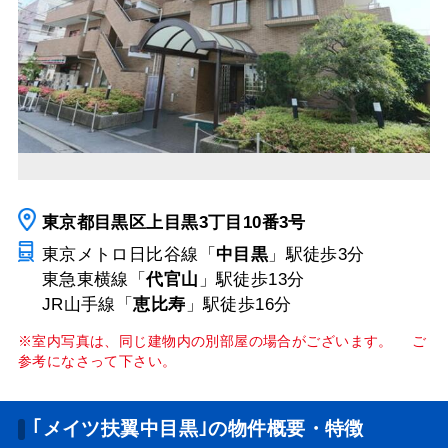
東京都目黒区上目黒3丁目10番3号
東京メトロ日比谷線「
中目黒
」駅
徒歩3分
東急東横線「
代官山
」駅
徒歩13分
JR山手線「
恵比寿
」駅
徒歩16分
※室内写真は、同じ建物内の別部屋の場合がございます。 ご
参考になさって下さい。
｢メイツ扶翼中目黒｣の物件概要・特徴