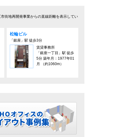
区市街地再開発事業からの直線距離を表示してい
松輪ビル
「銀座」駅 徒歩3分
賃貸事務所
「銀座一丁目」駅 徒歩
5分 築年月：1977年01
月 （約1060m）