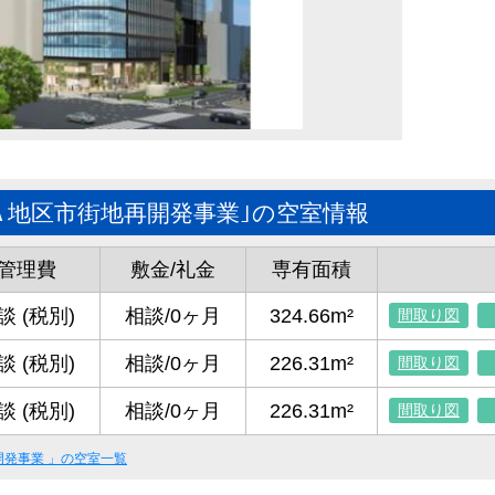
Ａ地区市街地再開発事業｣の空室情報
管理費
敷金/礼金
専有面積
談 (税別)
相談/0ヶ月
324.66m²
間取り図
談 (税別)
相談/0ヶ月
226.31m²
間取り図
談 (税別)
相談/0ヶ月
226.31m²
間取り図
開発事業
」の空室一覧