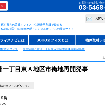
お電話でのお問い合わ
03-5468
0
お問い
東京都内の賃貸オフィス・住居兼事務所で使える
SOHO賃貸・soho事務所・レンタルオフィスの検索サイト
オフィスナビとは
SOHOオフィスとは
物件取材レ
O賃貸オフィス
東京駅前八重洲一丁目東Ａ地区市街地再開発事業
お
洲一丁目東Ａ地区市街地再開発事
直結のオフィスビルです。
9番