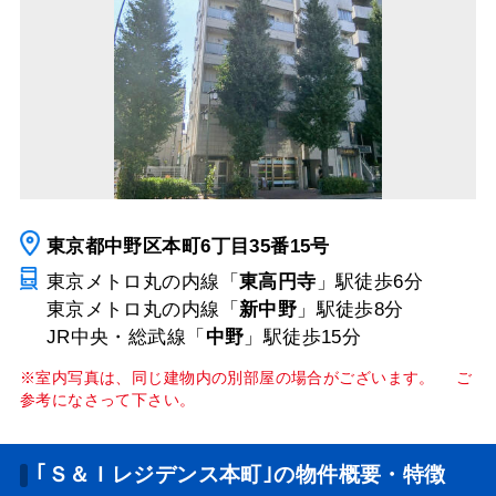
東京都中野区本町6丁目35番15号
東京メトロ丸の内線「
東高円寺
」駅
徒歩6分
東京メトロ丸の内線「
新中野
」駅
徒歩8分
JR中央・総武線「
中野
」駅
徒歩15分
※室内写真は、同じ建物内の別部屋の場合がございます。 ご
参考になさって下さい。
｢Ｓ＆Ｉレジデンス本町｣の物件概要・特徴