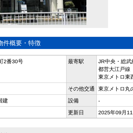
物件概要・特徴
2番30号
最寄駅
JR中央・総武
都営大江戸線
東京メトロ東
その他交通
東京メトロ丸
階建
設備
-
更新日
2025年09月1