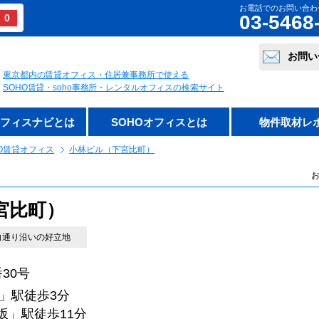
お電話でのお問い合わ
03-5468
0
お問い
東京都内の賃貸オフィス・住居兼事務所で使える
SOHO賃貸・soho事務所・レンタルオフィスの検索サイト
オフィスナビとは
SOHOオフィスとは
物件取材レ
O賃貸オフィス
小林ビル（下宮比町）
お
宮比町）
白通り沿いの好立地
30号
」駅徒歩3分
駅徒歩11分