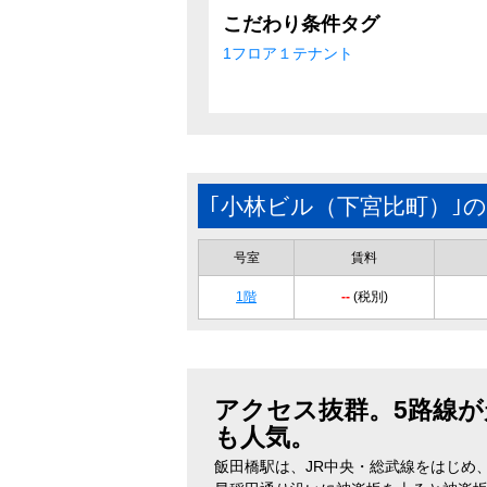
こだわり条件タグ
1フロア１テナント
｢小林ビル（下宮比町）｣
号室
賃料
1階
--
(税別)
アクセス抜群。5路線
も人気。
飯田橋駅は、JR中央・総武線をはじめ