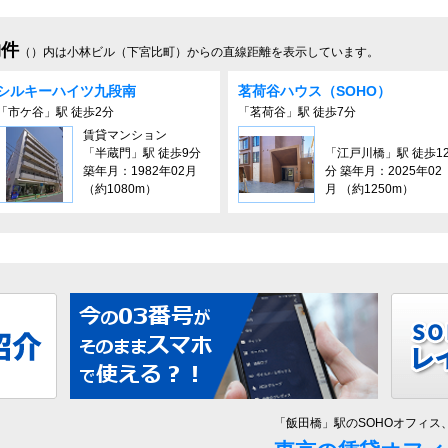
物件
（）内は小林ビル（下宮比町）からの直線距離を表示しています。
シルキーハイツ九段南
茗荷谷ハウス（SOHO）
「市ケ谷」駅 徒歩2分
「茗荷谷」駅 徒歩7分
賃貸マンション
「半蔵門」駅 徒歩9分
「江戸川橋」駅 徒歩1
築年月：1982年02月
分 築年月：2025年02
（約1080m）
月 （約1250m）
「飯田橋」駅のSOHOオフィス