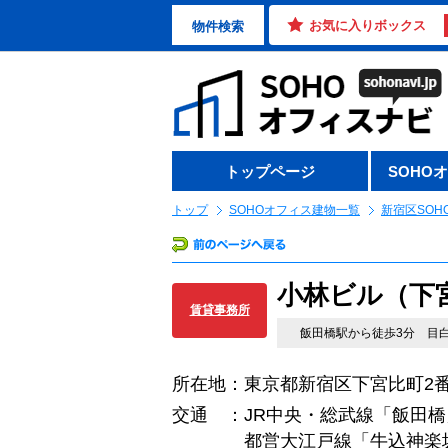
お気に入りボックス
物件検索
トップページ
SOHO
トップ
SOHOオフィス建物一覧
新宿区SOH
小林ビル（下
賃貸事務所
飯田橋駅から徒歩3分 目
所在地：東京都新宿区下宮比町2番
交通 ：JR中央・総武線「飯田橋
都営大江戸線「牛込神楽坂」