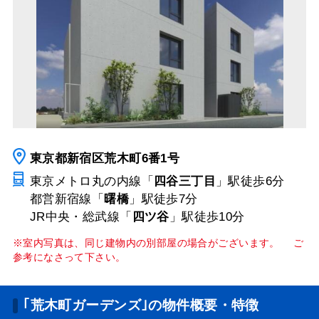
東京都新宿区荒木町6番1号
東京メトロ丸の内線「
四谷三丁目
」駅
徒歩6分
都営新宿線「
曙橋
」駅
徒歩7分
JR中央・総武線「
四ツ谷
」駅
徒歩10分
※室内写真は、同じ建物内の別部屋の場合がございます。 ご
参考になさって下さい。
｢荒木町ガーデンズ｣の物件概要・特徴