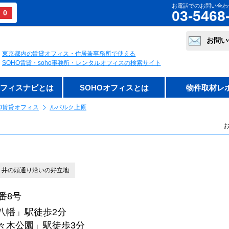
お電話でのお問い合わ
03-5468
0
お問い
東京都内の賃貸オフィス・住居兼事務所で使える
SOHO賃貸・soho事務所・レンタルオフィスの検索サイト
オフィスナビとは
SOHOオフィスとは
物件取材レ
O賃貸オフィス
ルパルク上原
お
 井の頭通り沿いの好立地
番8号
八幡」駅徒歩2分
公園」駅徒歩3分