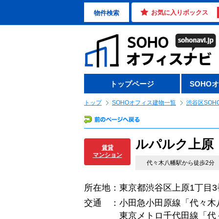
お気に入りボックス
物件検索
トップページ
SOHO
トップ
SOHOオフィス建物一覧
渋谷区SOH
ルパルク上原
賃貸
マンション
代々木八幡駅から徒歩2分
所在地：東京都渋谷区上原1丁目3
交通 ：小田急小田原線「代々木
東京メトロ千代田線「代々木