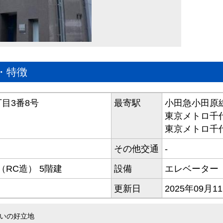
・特徴
目3番8号
最寄駅
小田急小田原
東京メトロ千
東京メトロ千
その他交通
-
RC造） 5階建
設備
エレベーター
更新日
2025年09月1
沿いの好立地