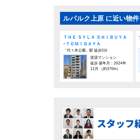
ルパルク上原 に近い物件
ＴＨＥ ＳＹＬＡ ＳＨＩＢＵＹＡ
−ＴＯＭＩＧＡＹＡ
「代々木公園」駅 徒歩5分
賃貸マンション
徒歩 築年月：2024年
12月 （約370m）