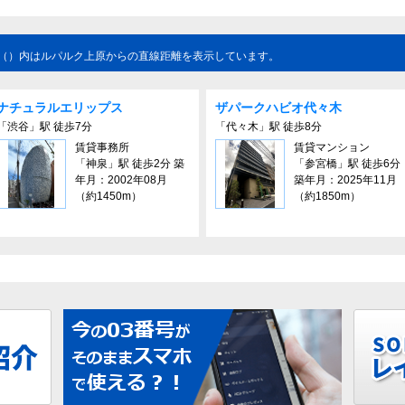
（）内はルパルク上原からの直線距離を表示しています。
ナチュラルエリップス
ザパークハビオ代々木
「渋谷」駅 徒歩7分
「代々木」駅 徒歩8分
賃貸事務所
賃貸マンション
「神泉」駅 徒歩2分 築
「参宮橋」駅 徒歩6分
年月：2002年08月
築年月：2025年11月
（約1450m）
（約1850m）