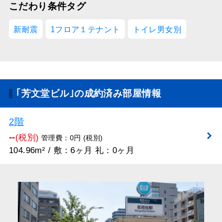
こだわり条件タグ
新耐震
1フロア１テナント
トイレ男女別
｢芳文堂ビル｣の成約済み部屋情報
2階
--
(税別)
管理費：0円 (税別)
104.96m² / 敷：6ヶ月 礼：0ヶ月