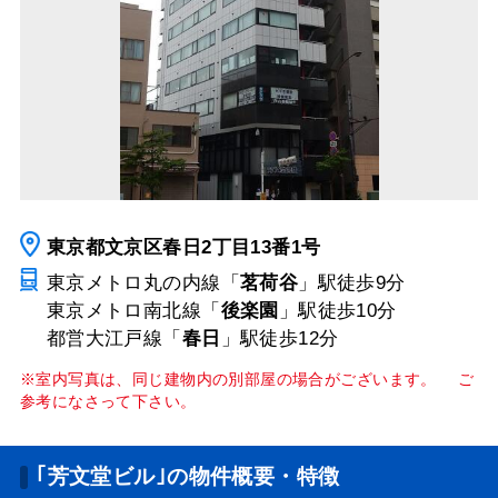
東京都文京区春日2丁目13番1号
東京メトロ丸の内線「
茗荷谷
」駅
徒歩9分
東京メトロ南北線「
後楽園
」駅
徒歩10分
都営大江戸線「
春日
」駅
徒歩12分
※室内写真は、同じ建物内の別部屋の場合がございます。 ご
参考になさって下さい。
｢芳文堂ビル｣の物件概要・特徴