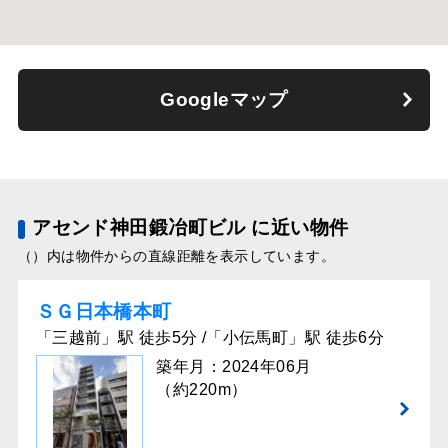
Googleマップ
アセンド神田鍛冶町ビル に近い物件
（）内は物件からの直線距離を表示しています。
ＳＧ⽇本橋本町
「三越前」駅 徒歩5分 /「小伝馬町」駅 徒歩6分
築年月：2024年06月
（約220m）