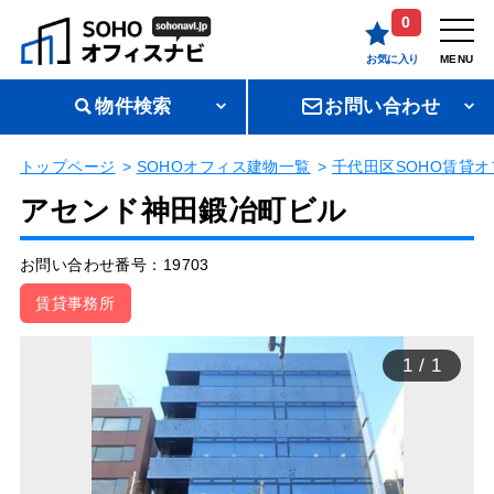
0
お気に入り
MENU
物件検索
お問い合わせ
トップページ
SOHOオフィス建物一覧
千代田区SOHO賃貸オ
アセンド神田鍛冶町ビル
お問い合わせ番号：19703
賃貸事務所
1
/
1