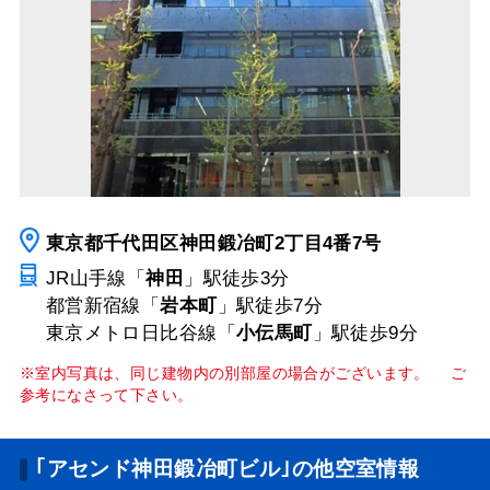
東京都千代田区神田鍛冶町2丁目4番7号
JR山手線「
神田
」駅
徒歩3分
都営新宿線「
岩本町
」駅
徒歩7分
東京メトロ日比谷線「
小伝馬町
」駅
徒歩9分
※室内写真は、同じ建物内の別部屋の場合がございます。 ご
参考になさって下さい。
｢アセンド神田鍛冶町ビル｣の他空室情報