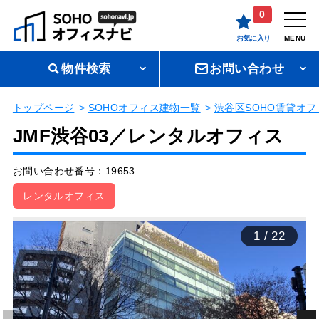
0
お気に入り
MENU
物件検索
お問い合わせ
トップページ
SOHOオフィス建物一覧
渋谷区SOHO賃貸オフ
JMF渋谷03／レンタルオフィス
お問い合わせ番号：19653
レンタルオフィス
1
/
22