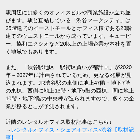
駅周辺には多くのオフィスビルや商業施設が立ち並
びます。駅と直結している「渋谷マークシティ」は
25階建てのイーストモールとオフィス棟である23階
建てのウエストモールから成っています。キューピ
ー、協和エクシオなど20以上の上場企業が本社を置
く地域でもあります。
また、「渋谷駅地区 駅街区買いが都計画」が2020
年～2027年に計画されているため、更なる発展が見
込まれます。JR渋谷駅の東側に地上47階・地下7階
の東棟、西側に地上13階・地下5階の西棟、間に地上
10階・地下2階の中央棟が造られますので、多くの企
業が移るとこが予測されます。
近隣のレンタルオフィス取材記事はこちら↓
→
レンタルオフィス・シェアオフィス×渋谷【取材記
事】