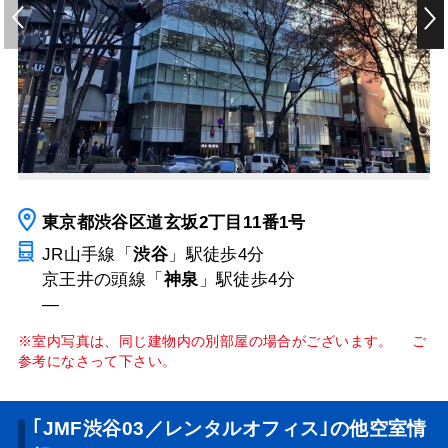
東京都渋谷区道玄坂2丁目11番1号
JR山手線「
渋谷
」駅
徒歩4分
京王井の頭線「
神泉
」駅
徒歩4分
―
※室内写真は、同じ建物内の別部屋の場合がございます。 ご
参考になさって下さい。
｢JMF渋谷03／レンタルオフィス｣の他空室情