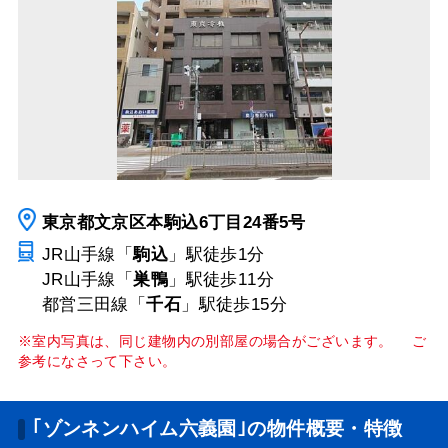
東京都文京区本駒込6丁目24番5号
JR山手線「
駒込
」駅
徒歩1分
JR山手線「
巣鴨
」駅
徒歩11分
都営三田線「
千石
」駅
徒歩15分
※室内写真は、同じ建物内の別部屋の場合がございます。 ご
参考になさって下さい。
｢ゾンネンハイム六義園｣の物件概要・特徴