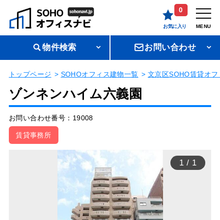
0
お気に入り
MENU
物件検索
お問い合わせ
トップページ
SOHOオフィス建物一覧
文京区SOHO賃貸オフ
ゾンネンハイム六義園
お問い合わせ番号：19008
賃貸事務所
1
/
1