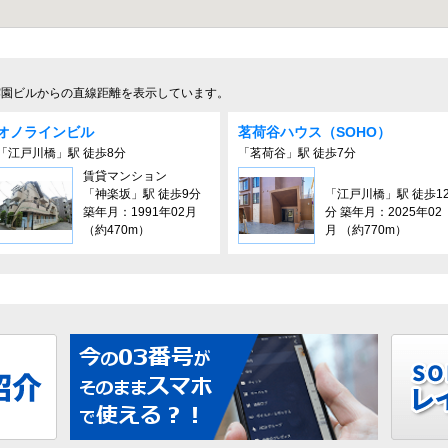
露園ビルからの直線距離を表示しています。
オノラインビル
茗荷谷ハウス（SOHO）
「江戸川橋」駅 徒歩8分
「茗荷谷」駅 徒歩7分
賃貸マンション
「神楽坂」駅 徒歩9分
「江戸川橋」駅 徒歩1
築年月：1991年02月
分 築年月：2025年02
（約470m）
月 （約770m）