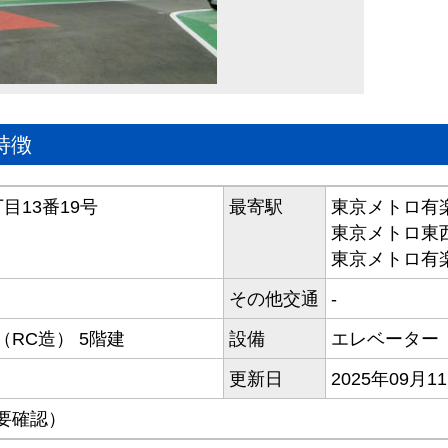
特徴
目13番19号
最寄駅
東京メトロ有
東京メトロ東
東京メトロ有
その他交通
-
RC造） 5階建
設備
エレベーター
更新日
2025年09月1
要確認）