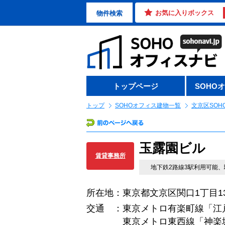
お気に入りボックス
物件検索
トップページ
SOHO
トップ
SOHOオフィス建物一覧
文京区SOH
玉露園ビル
賃貸事務所
地下鉄2路線3駅利用可能
所在地：東京都文京区関口1丁目13
交通 ：東京メトロ有楽町線「江
東京メトロ東西線「神楽坂