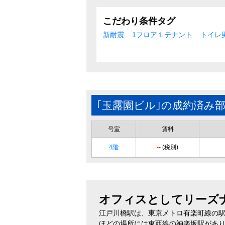
こだわり条件タグ
新耐震
1フロア１テナント
トイレ
｢玉露園ビル｣の成約済み
号室
賃料
4階
--
(税別)
オフィスとしてリーズ
江戸川橋駅は、東京メトロ有楽町線の駅
ほどの場所には東西線の神楽坂駅があ