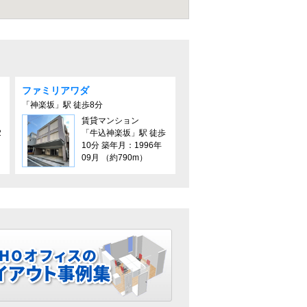
ファミリアワダ
「神楽坂」駅 徒歩8分
賃貸マンション
2
「牛込神楽坂」駅 徒歩
10分 築年月：1996年
09月 （約790m）