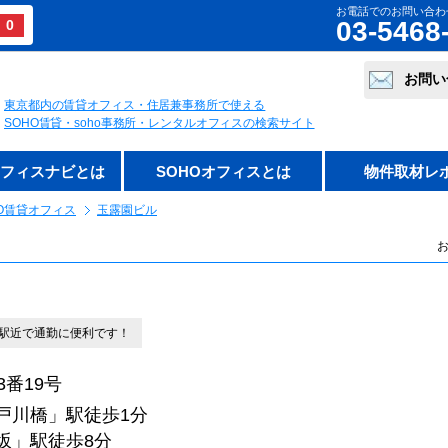
お電話でのお問い合わ
03-5468
0
お問い
東京都内の賃貸オフィス・住居兼事務所で使える
SOHO賃貸・soho事務所・レンタルオフィスの検索サイト
オフィスナビとは
SOHOオフィスとは
物件取材レ
O賃貸オフィス
玉露園ビル
お
、駅近で通勤に便利です！
番19号
戸川橋」駅徒歩1分
」駅徒歩8分