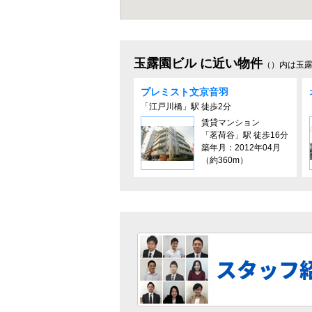
玉露園ビル に近い物件
（）内は玉
プレミスト⽂京⾳⽻
「江戸川橋」駅 徒歩2分
賃貸マンション
「茗荷谷」駅 徒歩16分
築年月：2012年04月
（約360m）